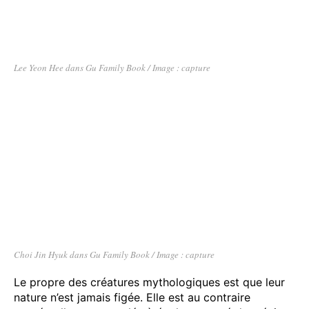
Lee Yeon Hee dans Gu Family Book / Image : capture
Choi Jin Hyuk dans Gu Family Book / Image : capture
Le propre des créatures mythologiques est que leur
nature n’est jamais figée. Elle est au contraire