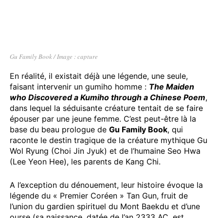
Gu Family Book / Image : capture
En réalité, il existait déjà une légende, une seule,
faisant intervenir un gumiho homme :
The Maiden
who Discovered a Kumiho through a Chinese Poem
,
dans lequel la séduisante créature tentait de se faire
épouser par une jeune femme. C’est peut-être là la
base du beau prologue de
Gu Family Book
, qui
raconte le destin tragique de la créature mythique Gu
Wol Ryung (Choi Jin Jyuk) et de l’humaine Seo Hwa
(Lee Yeon Hee), les parents de Kang Chi.
A l’exception du dénouement, leur histoire évoque la
légende du « Premier Coréen » Tan Gun, fruit de
l’union du gardien spirituel du Mont Baekdu et d’une
ourse (sa naissance, datée de l’an 2333 AC, est