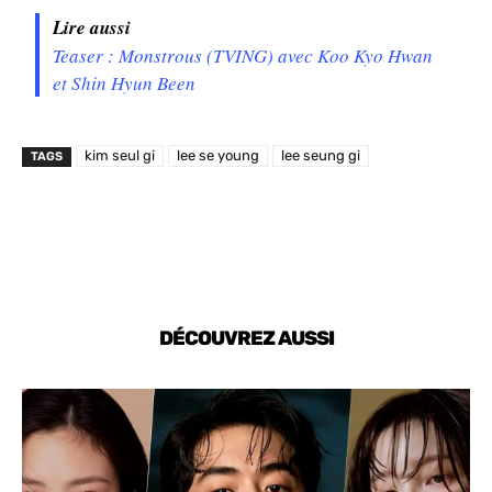
Lire aussi
Teaser : Monstrous (TVING) avec Koo Kyo Hwan
et Shin Hyun Been
kim seul gi
lee se young
lee seung gi
TAGS
DÉCOUVREZ AUSSI