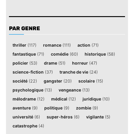
PAR GENRE
thriller
(117)
romance
(111)
action
(71)
fantastique
(71)
comédie
(60)
historique
(58)
policier
(53)
drame
(51)
horreur
(47)
science-fiction
(37)
tranche de vie
(24)
société
(22)
gangster
(20)
scolaire
(15)
psychologique
(13)
vengeance
(13)
mélodrame
(12)
médical
(12)
juridique
(10)
aventure
(9)
politique
(9)
zombie
(9)
université
(6)
super-héros
(6)
vigilante
(5)
catastrophe
(4)