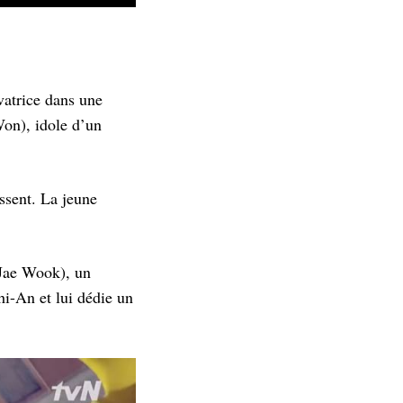
atrice dans une
Won), idole d’un
ssent. La jeune
 Jae Wook), un
i-An et lui dédie un