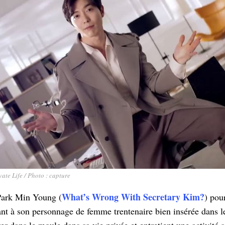
ate Life / Photo : capture
What’s Wrong With Secretary Kim?
 Park Min Young (
) pou
nt à son personnage de femme trentenaire bien insérée dans l