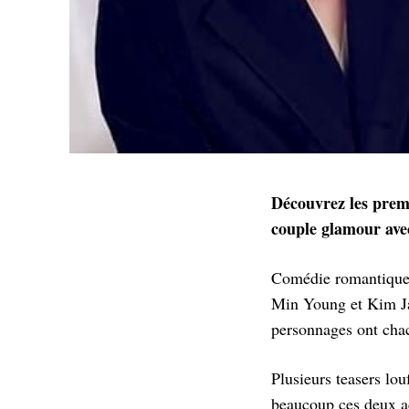
Découvrez les prem
couple glamour av
Comédie romantique d
Min Young et Kim Ja
personnages ont chacu
Plusieurs teasers lo
beaucoup ces deux a