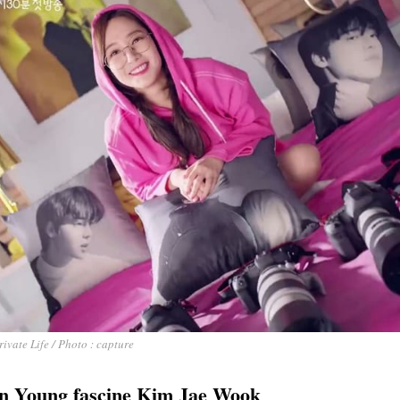
vate Life / Photo : capture
n Young fascine Kim Jae Wook