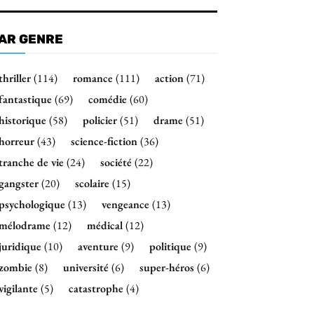
AR GENRE
thriller
(114)
romance
(111)
action
(71)
fantastique
(69)
comédie
(60)
historique
(58)
policier
(51)
drame
(51)
horreur
(43)
science-fiction
(36)
tranche de vie
(24)
société
(22)
gangster
(20)
scolaire
(15)
psychologique
(13)
vengeance
(13)
mélodrame
(12)
médical
(12)
juridique
(10)
aventure
(9)
politique
(9)
zombie
(8)
université
(6)
super-héros
(6)
vigilante
(5)
catastrophe
(4)