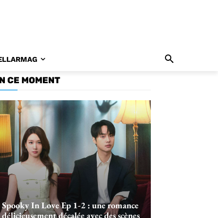
ELLARMAG
N CE MOMENT
Spooky In Love Ep 1-2 : une romance
délicieusement décalée avec des scènes