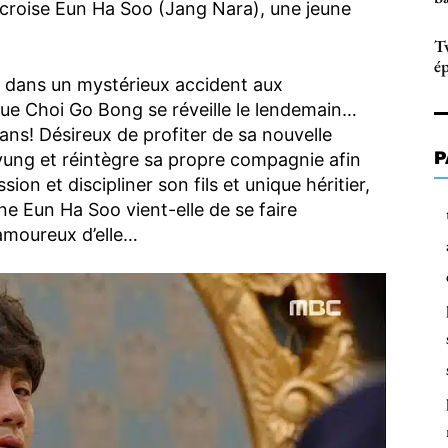
l croise Eun Ha Soo (Jang Nara), une jeune
T
ép
rd dans un mystérieux accident aux
ue Choi Go Bong se réveille le lendemain…
ns! Désireux de profiter de sa nouvelle
P
Hyung et réintègre sa propre compagnie afin
ion et discipliner son fils et unique héritier,
e Eun Ha Soo vient-elle de se faire
 amoureux d’elle…