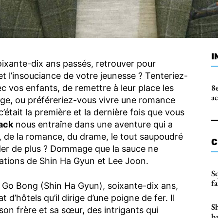
I
oixante-dix ans passés, retrouver pour
 et l’insouciance de votre jeunesse ? Tenteriez-
8e
c vos enfants, de remettre à leur place les
a
age, ou préféreriez-vous vivre une romance
était la première et la dernière fois que vous
ack
nous entraîne dans une aventure qui a
e, de la romance, du drame, le tout saupoudré
C
der de plus ? Dommage que la sauce ne
ations de Shin Ha Gyun et Lee Joon.
S
fa
i Go Bong (Shin Ha Gyun), soixante-dix ans,
d’hôtels qu’il dirige d’une poigne de fer. Il
S
on frère et sa sœur, des intrigants qui
b