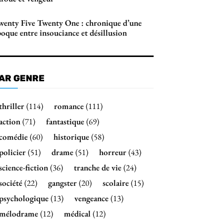
wenty Five Twenty One : chronique d’une
oque entre insouciance et désillusion
AR GENRE
thriller
(114)
romance
(111)
action
(71)
fantastique
(69)
comédie
(60)
historique
(58)
policier
(51)
drame
(51)
horreur
(43)
science-fiction
(36)
tranche de vie
(24)
société
(22)
gangster
(20)
scolaire
(15)
psychologique
(13)
vengeance
(13)
mélodrame
(12)
médical
(12)