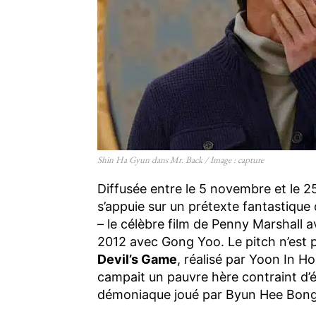
Shin Ha Gyun dans Mr. Back / Image : capture
Diffusée entre le 5 novembre et le 
s’appuie sur un prétexte fantastiqu
– le célèbre film de Penny Marshall
2012 avec Gong Yoo. Le pitch n’est p
Devil’s Game
, réalisé par Yoon In 
campait un pauvre hère contraint d’
démoniaque joué par Byun Hee Bong