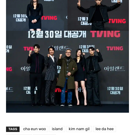
cha eun woo
island
kim nam gil
lee da hee
TAGS