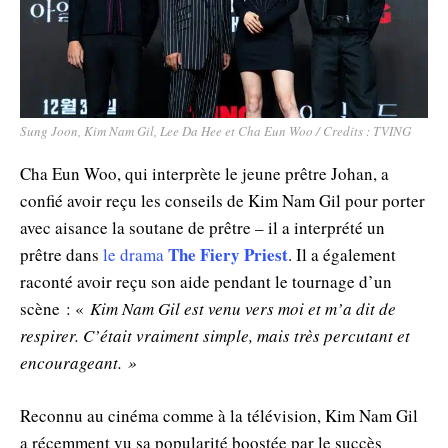
Sung Joon, Kim Nam Gil, Lee Da Hee et Cha Eun Woo / Credits : TVING
Cha Eun Woo, qui interprète le jeune prêtre Johan, a
confié avoir reçu les conseils de Kim Nam Gil pour porter
avec aisance la soutane de prêtre – il a interprété un
The Fiery Priest
prêtre dans
le drama
. Il a également
raconté avoir reçu son aide pendant le tournage d’un
scène : «
Kim Nam Gil est venu vers moi et m’a dit de
respirer. C’était vraiment simple, mais très percutant et
encourageant. »
Reconnu au cinéma comme à la télévision, Kim Nam Gil
a récemment vu sa popularité boostée par le succès