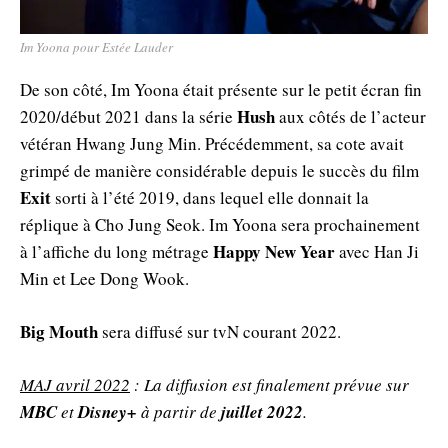
Im Yoona pour Estée Lauder
De son côté, Im Yoona était présente sur le petit écran fin
Hush
2020/début 2021 dans la série
aux côtés de l’acteur
vétéran Hwang Jung Min. Précédemment, sa cote avait
grimpé de manière considérable depuis le succès du film
Exit
sorti à l’été 2019, dans lequel elle donnait la
réplique à Cho Jung Seok. Im Yoona sera prochainement
Happy New Year
à l’affiche du long métrage
avec Han Ji
Min et Lee Dong Wook.
Big Mouth
sera diffusé sur tvN courant 2022.
MAJ avril 2022
: La diffusion est finalement prévue sur
MBC
et
Disney+
à partir de
juillet 2022
.