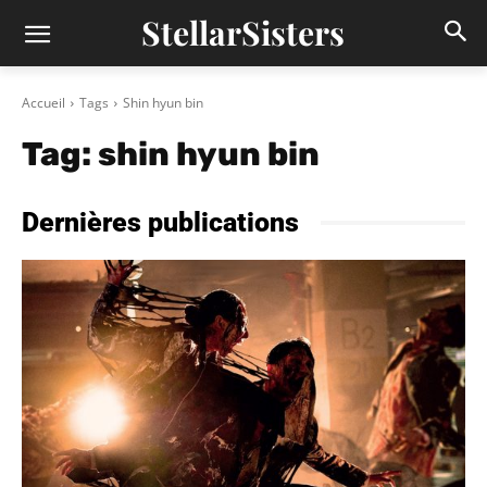
StellarSisters
Accueil
Tags
Shin hyun bin
Tag:
shin hyun bin
Dernières publications