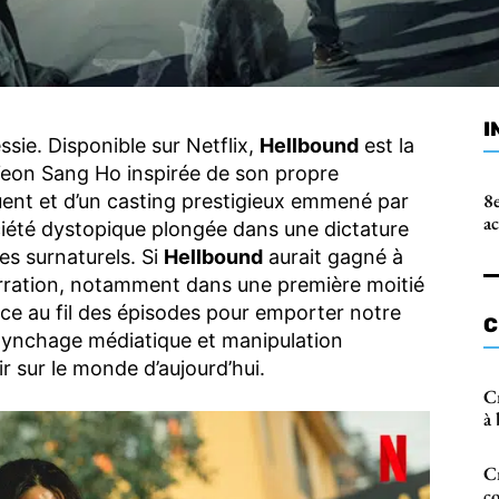
I
sie. Disponible sur Netflix,
Hellbound
est la
 Yeon Sang Ho inspirée de son propre
8e
nt et d’un casting prestigieux emmené par
a
iété dystopique plongée dans une dictature
es surnaturels. Si
Hellbound
aurait gagné à
 narration, notamment dans une première moitié
nce au fil des épisodes pour emporter notre
C
 lynchage médiatique et manipulation
r sur le monde d’aujourd’hui.
Cr
à
Cr
c