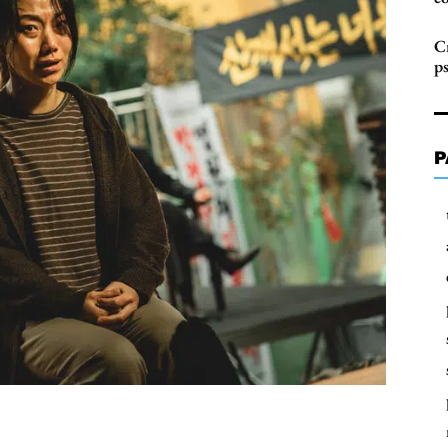
Cr
p
P