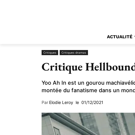
ACTUALITÉ
Critiques
Critiques dramas
Critique Hellbound 
Yoo Ah In est un gourou machiavéli
montée du fanatisme dans un monde
Par
Elodie Leroy
le
01/12/2021