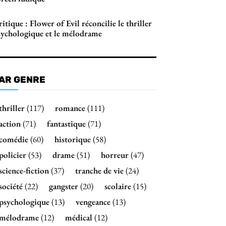
itique : Flower of Evil réconcilie le thriller
sychologique et le mélodrame
AR GENRE
thriller
(117)
romance
(111)
action
(71)
fantastique
(71)
comédie
(60)
historique
(58)
policier
(53)
drame
(51)
horreur
(47)
science-fiction
(37)
tranche de vie
(24)
société
(22)
gangster
(20)
scolaire
(15)
psychologique
(13)
vengeance
(13)
mélodrame
(12)
médical
(12)