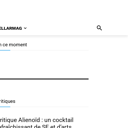
ELLARMAG
n ce moment
ramabuzz 07/26 : Nam Joo
yuk, Park Ji Hyun, Hong
wa Yeon
ritiques
ritique Alienoïd : un cocktail
afraîchissant de SF et d’arts