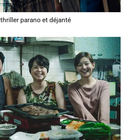
thriller parano et déjanté