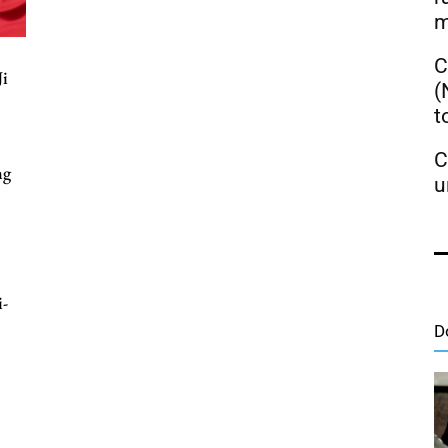
m
C
Ji
(
t
C
ng
u
i-
…
D