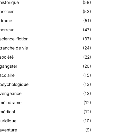
historique
(58)
policier
(53)
drame
(51)
horreur
(47)
science-fiction
(37)
tranche de vie
(24)
société
(22)
gangster
(20)
scolaire
(15)
psychologique
(13)
vengeance
(13)
mélodrame
(12)
médical
(12)
juridique
(10)
aventure
(9)