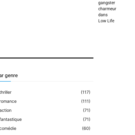
gangster
charmeur
dans
Low Life
ar genre
thriller
(117)
romance
(111)
action
(71)
fantastique
(71)
comédie
(60)