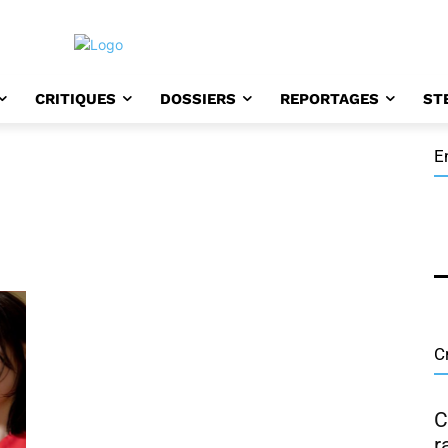
CRITIQUES
DOSSIERS
REPORTAGES
ST
E
D
H
H
C
C
r