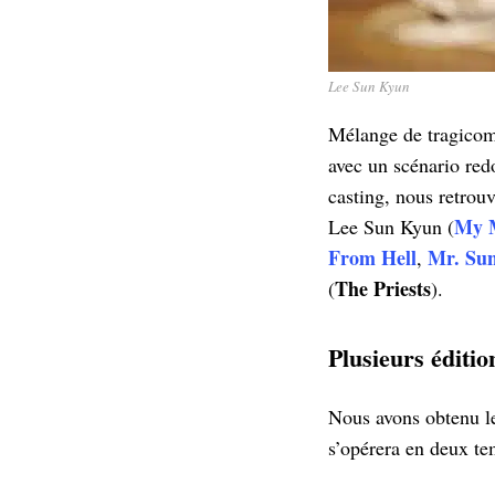
Lee Sun Kyun
Mélange de tragicomé
avec un scénario red
casting, nous retrou
My M
Lee Sun Kyun (
From Hell
Mr. Sun
,
The Priests
(
).
Plusieurs éditi
Nous avons obtenu le 
s’opérera en deux te