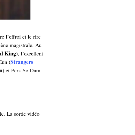
 l’effroi et le rire
scène magistrale. Au
ul King
), l’excellent
Strangers
Eun (
n
) et Park So Dam
te
. La sortie vidéo