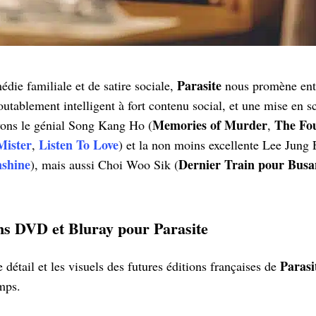
Parasite
die familiale et de satire sociale,
nous promène entre
outablement intelligent à fort contenu social, et une mise en 
Memories of Murder
The Fo
vons le génial Song Kang Ho (
,
ister
Listen To Love
,
) et la non moins excellente Lee Jung 
shine
Dernier Train pour Busa
), mais aussi Choi Woo Sik (
ons DVD et Bluray pour Parasite
Parasi
détail et les visuels des futures éditions françaises de
mps.