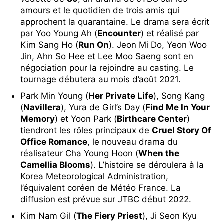
amours et le quotidien de trois amis qui
approchent la quarantaine. Le drama sera écrit
par Yoo Young Ah (
Encounter
) et réalisé par
Kim Sang Ho (
Run On
). Jeon Mi Do, Yeon Woo
Jin, Ahn So Hee et Lee Moo Saeng sont en
négociation pour la rejoindre au casting. Le
tournage débutera au mois d’août 2021.
Park Min Young (
Her Private Life
), Song Kang
(
Navillera
), Yura de Girl’s Day (
Find Me In Your
Memory
) et Yoon Park (
Birthcare Center
)
tiendront les rôles principaux de
Cruel Story Of
Office Romance
, le nouveau drama du
réalisateur Cha Young Hoon (
When the
Camellia Blooms
). L’histoire se déroulera à la
Korea Meteorological Administration,
l’équivalent coréen de Météo France. La
diffusion est prévue sur JTBC début 2022.
Kim Nam Gil (
The Fiery Priest
), Ji Seon Kyu