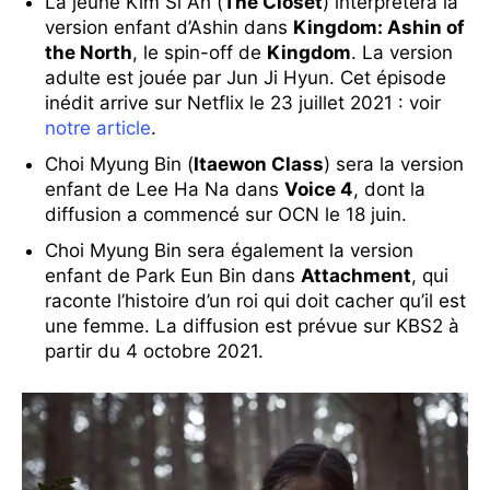
La jeune Kim Si Ah (
The Closet
) interprétera la
version enfant d’Ashin dans
Kingdom: Ashin of
the North
, le spin-off de
Kingdom
. La version
adulte est jouée par Jun Ji Hyun. Cet épisode
inédit arrive sur Netflix le 23 juillet 2021 : voir
notre article
.
Choi Myung Bin (
Itaewon Class
) sera la version
enfant de Lee Ha Na dans
Voice 4
, dont la
diffusion a commencé sur OCN le 18 juin.
Choi Myung Bin sera également la version
enfant de Park Eun Bin dans
Attachment
, qui
raconte l’histoire d’un roi qui doit cacher qu’il est
une femme. La diffusion est prévue sur KBS2 à
partir du 4 octobre 2021.