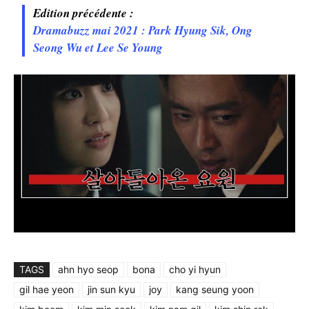
Edition précédente :
Dramabuzz mai 2021 : Park Hyung Sik, Ong
Seong Wu et Lee Se Young
TAGS
ahn hyo seop
bona
cho yi hyun
gil hae yeon
jin sun kyu
joy
kang seung yoon