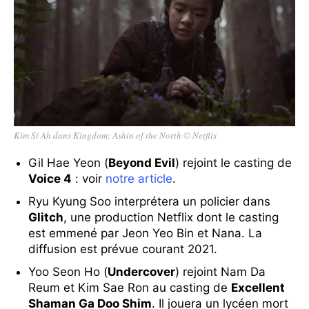
Kim Si Ah dans Kingdom: Ashin of the North © Netflix
Gil Hae Yeon (
Beyond Evil
) rejoint le casting de
Voice 4
: voir
notre article
.
Ryu Kyung Soo interprétera un policier dans
Glitch
, une production Netflix dont le casting
est emmené par Jeon Yeo Bin et Nana. La
diffusion est prévue courant 2021.
Yoo Seon Ho (
Undercover
) rejoint Nam Da
Reum et Kim Sae Ron au casting de
Excellent
Shaman Ga Doo Shim
. Il jouera un lycéen mort