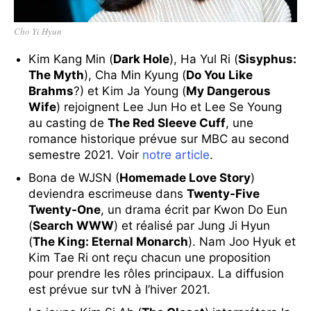
Cho Yi Hyun
Kim Kang Min (
Dark Hole
), Ha Yul Ri (
Sisyphus:
The Myth
), Cha Min Kyung (
Do You Like
Brahms
?) et Kim Ja Young (
My Dangerous
Wife
) rejoignent Lee Jun Ho et Lee Se Young
au casting de
The Red Sleeve Cuff
, une
romance historique prévue sur MBC au second
semestre 2021. Voir
notre article
.
Bona de WJSN (
Homemade Love Story
)
deviendra escrimeuse dans
Twenty-Five
Twenty-One
, un drama écrit par Kwon Do Eun
(
Search WWW
) et réalisé par Jung Ji Hyun
(
The King: Eternal Monarch
). Nam Joo Hyuk et
Kim Tae Ri ont reçu chacun une proposition
pour prendre les rôles principaux. La diffusion
est prévue sur tvN à l’hiver 2021.