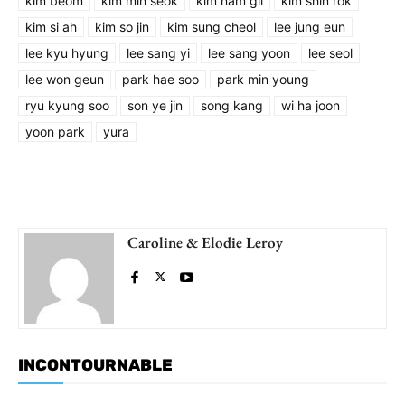
kim beom
kim min seok
kim nam gil
kim shin rok
kim si ah
kim so jin
kim sung cheol
lee jung eun
lee kyu hyung
lee sang yi
lee sang yoon
lee seol
lee won geun
park hae soo
park min young
ryu kyung soo
son ye jin
song kang
wi ha joon
yoon park
yura
Caroline & Elodie Leroy
INCONTOURNABLE