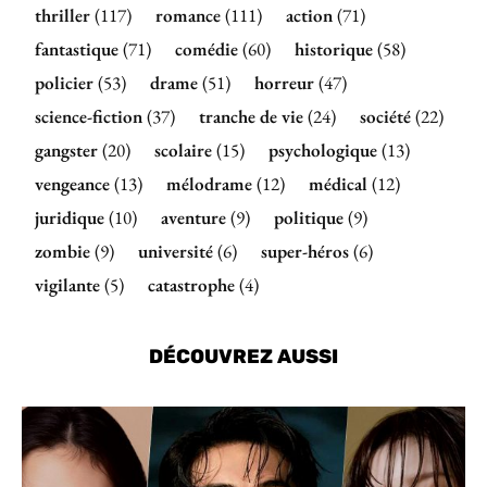
thriller
(117)
romance
(111)
action
(71)
fantastique
(71)
comédie
(60)
historique
(58)
policier
(53)
drame
(51)
horreur
(47)
science-fiction
(37)
tranche de vie
(24)
société
(22)
gangster
(20)
scolaire
(15)
psychologique
(13)
vengeance
(13)
mélodrame
(12)
médical
(12)
juridique
(10)
aventure
(9)
politique
(9)
zombie
(9)
université
(6)
super-héros
(6)
vigilante
(5)
catastrophe
(4)
DÉCOUVREZ AUSSI