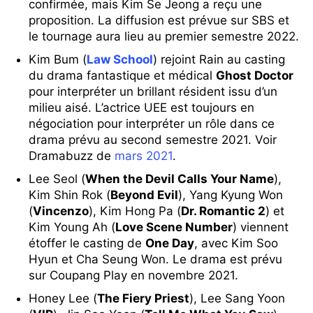
confirmée, mais Kim Se Jeong
a reçu une
proposition. La diffusion est prévue sur SBS et
le tournage aura lieu au premier semestre 2022.
Kim Bum (
Law School
) rejoint Rain au casting
du drama fantastique et médical
Ghost Doctor
pour interpréter un brillant résident issu d’un
milieu aisé. L’actrice UEE est toujours en
négociation pour interpréter un rôle dans ce
drama prévu au second semestre 2021. Voir
Dramabuzz de
mars 2021
.
Lee Seol (
When the Devil Calls Your Name
),
Kim Shin Rok (
Beyond Evil
), Yang Kyung Won
(
Vincenzo
), Kim Hong Pa (
Dr. Romantic 2
) et
Kim Young Ah (
Love Scene Number
) viennent
étoffer le casting de
One Day
, avec Kim Soo
Hyun et Cha Seung Won. Le drama est prévu
sur Coupang Play en novembre 2021.
Honey Lee (
The Fiery Priest
), Lee Sang Yoon