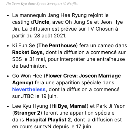
Jin Seon Kyu dans Space Sweepers © Netflix
La mannequin Jang Hee Ryung rejoint le
casting d’
Uncle
, avec Oh Jung Se et Jeon Hye
Jin. La diffusion est prévue sur TV Chosun à
partir du 28 août 2021.
Ki Eun Se (
The Penthouse
) fera un cameo dans
Racket Boys
, dont la diffusion a commencé sur
SBS le 31 mai, pour interpréter une entraîneuse
de badminton.
Go Won Hee (
Flower Crew: Joseon Marriage
Agency
) fera une apparition spéciale dans
Nevertheless
, dont la diffusion a commencé
sur JTBC le 19 juin.
Lee Kyu Hyung (
Hi Bye, Mama!
) et Park Ji Yeon
(
Stranger 2
) feront une apparition spéciale
dans
Hospital Playlist 2
, dont la diffusion est
en cours sur tvN depuis le 17 juin.