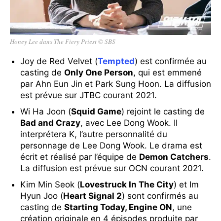
Honey Lee dans The Fiery Priest © SBS
Joy de Red Velvet (
Tempted
) est confirmée au
casting de
Only One Person
, qui est emmené
par Ahn Eun Jin et Park Sung Hoon. La diffusion
est prévue sur JTBC courant 2021.
Wi Ha Joon (
Squid Game
) rejoint le casting de
Bad and Crazy
, avec Lee Dong Wook. Il
interprétera K, l’autre personnalité du
personnage de Lee Dong Wook. Le drama est
écrit et réalisé par l’équipe de
Demon Catchers
.
La diffusion est prévue sur OCN courant 2021.
Kim Min Seok (
Lovestruck In The City
) et Im
Hyun Joo (
Heart Signal 2
) sont confirmés au
casting de
Starting Today, Engine ON
, une
création originale en 4 épisodes produite par