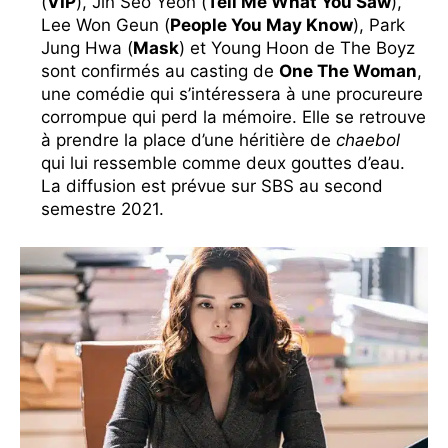
(
VIP
), Jin Seo Yeon (
Tell Me What You Saw
),
Lee Won Geun (
People You May Know
), Park
Jung Hwa (
Mask
) et Young Hoon de The Boyz
sont confirmés au casting de
One The Woman
,
une comédie qui s’intéressera à une procureure
corrompue qui perd la mémoire. Elle se retrouve
à prendre la place d’une héritière de
chaebol
qui lui ressemble comme deux gouttes d’eau.
La diffusion est prévue sur SBS au second
semestre 2021.