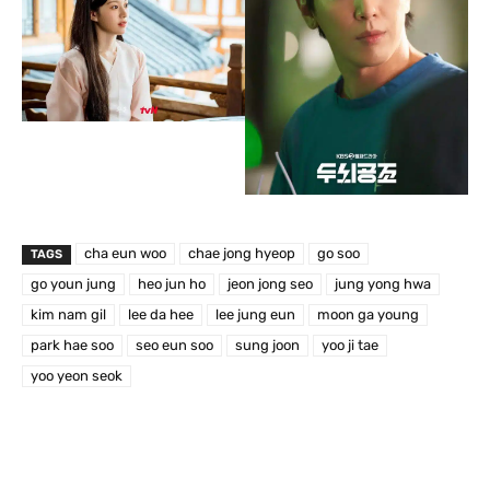
cha eun woo
chae jong hyeop
go soo
TAGS
go youn jung
heo jun ho
jeon jong seo
jung yong hwa
kim nam gil
lee da hee
lee jung eun
moon ga young
park hae soo
seo eun soo
sung joon
yoo ji tae
yoo yeon seok