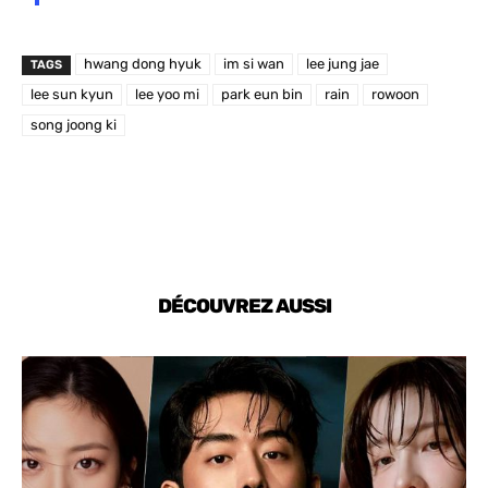
hwang dong hyuk
im si wan
lee jung jae
TAGS
lee sun kyun
lee yoo mi
park eun bin
rain
rowoon
song joong ki
DÉCOUVREZ AUSSI