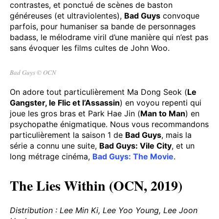
contrastes, et ponctué de scènes de baston
généreuses (et ultraviolentes),
Bad Guys
convoque
parfois, pour humaniser sa bande de personnages
badass, le mélodrame viril d’une manière qui n’est pas
sans évoquer les films cultes de John Woo.
Bad Guys © OCN
On adore tout particulièrement Ma Dong Seok (
Le
Gangster, le Flic et l’Assassin
) en voyou repenti qui
joue les gros bras et Park Hae Jin (
Man to Man
) en
psychopathe énigmatique. Nous vous recommandons
particulièrement la saison 1 de
Bad Guys
, mais la
série a connu une suite,
Bad Guys: Vile City
, et un
long métrage cinéma,
Bad Guys: The Movie
.
The Lies Within (OCN, 2019)
Distribution : Lee Min Ki, Lee Yoo Young, Lee Joon