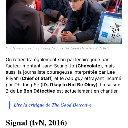
Son Hyun Joo et Jang Seung Jo dans The Good Detective © JTBC
On retiendra également son partenaire joué par
l’acteur montant Jang Seung Jo (
Chocolate
), mais
aussi la journaliste courageuse interprétée par Lee
Eliyah (
Chief of Staff
) et le
bad guy
effrayant incarné
par Oh Jung Se (
It’s Okay to Not Be Okay
). La saison
2 de
Le Bon
Détective
est actuellement en chantier.
Lire la critique de The Good Detective
Signal (tvN, 2016)