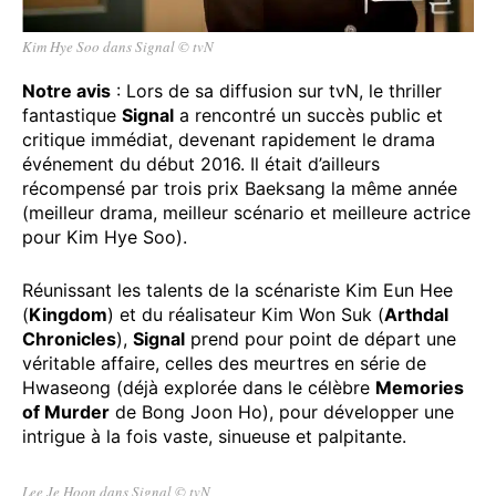
Kim Hye Soo dans Signal © tvN
Notre avis
: Lors de sa diffusion sur tvN, le thriller
fantastique
Signal
a rencontré un succès public et
critique immédiat, devenant rapidement le drama
événement du début 2016. Il était d’ailleurs
récompensé par trois prix Baeksang la même année
(meilleur drama, meilleur scénario et meilleure actrice
pour Kim Hye Soo).
Réunissant les talents de la scénariste Kim Eun Hee
(
Kingdom
) et du réalisateur Kim Won Suk (
Arthdal
Chronicles
),
Signal
prend pour point de départ une
véritable affaire, celles des meurtres en série de
Hwaseong (déjà explorée dans le célèbre
Memories
of Murder
de Bong Joon Ho), pour développer une
intrigue à la fois vaste, sinueuse et palpitante.
Lee Je Hoon dans Signal © tvN