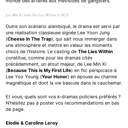
monde des affaires aux méthodes de gangsters.
Lee Min Ki dans The Lies Within © OCN
Outre son scénario alambiqué, le drama est servi par
une réalisation classieuse signée Lee Yoon Jung
(
Cheese In The Trap
), qui sait nous immerger dans
une atmosphère et mettre en valeur les moments
chocs de l’histoire. Le casting de
The Lies Within
constitue, comme pour les dramas cités
précédemment, un atout majeur, de Lee Min Ki
(
Because This is My First Life
) en flic perspicace à
Lee Yoo Young (
Your Honor
) en épouse au charme
magnétique et dont la vie bascule dans le cauchemar.
Et vous, quels sont vos k-dramas policiers préférés ?
N’hésitez pas à poster vos recommandations en bas
de page.
Elodie & Caroline Leroy