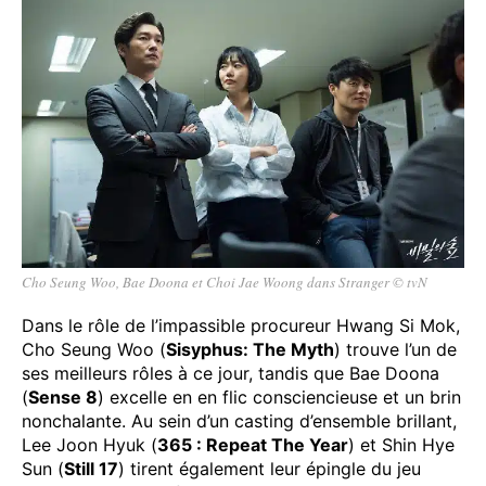
Cho Seung Woo, Bae Doona et Choi Jae Woong dans Stranger © tvN
Dans le rôle de l’impassible procureur Hwang Si Mok,
Cho Seung Woo (
Sisyphus: The Myth
) trouve l’un de
ses meilleurs rôles à ce jour, tandis que Bae Doona
(
Sense 8
) excelle en en flic consciencieuse et un brin
nonchalante. Au sein d’un casting d’ensemble brillant,
Lee Joon Hyuk (
365 : Repeat The Year
) et Shin Hye
Sun (
Still 17
) tirent également leur épingle du jeu