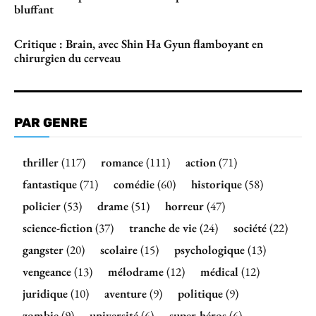
bluffant
Critique : Brain, avec Shin Ha Gyun flamboyant en
chirurgien du cerveau
PAR GENRE
thriller
(117)
romance
(111)
action
(71)
fantastique
(71)
comédie
(60)
historique
(58)
policier
(53)
drame
(51)
horreur
(47)
science-fiction
(37)
tranche de vie
(24)
société
(22)
gangster
(20)
scolaire
(15)
psychologique
(13)
vengeance
(13)
mélodrame
(12)
médical
(12)
juridique
(10)
aventure
(9)
politique
(9)
zombie
(9)
université
(6)
super-héros
(6)