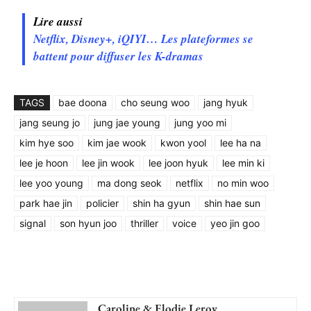
Lire aussi
Netflix, Disney+, iQIYI… Les plateformes se
battent pour diffuser les K-dramas
TAGS
bae doona
cho seung woo
jang hyuk
jang seung jo
jung jae young
jung yoo mi
kim hye soo
kim jae wook
kwon yool
lee ha na
lee je hoon
lee jin wook
lee joon hyuk
lee min ki
lee yoo young
ma dong seok
netflix
no min woo
park hae jin
policier
shin ha gyun
shin hae sun
signal
son hyun joo
thriller
voice
yeo jin goo
Caroline & Elodie Leroy