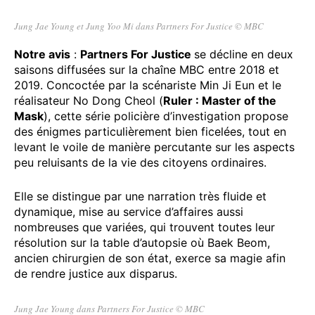
Jung Jae Young et Jung Yoo Mi dans Partners For Justice © MBC
Notre avis
:
Partners For Justice
se décline en deux
saisons diffusées sur la chaîne MBC entre 2018 et
2019. Concoctée par la scénariste Min Ji Eun et le
réalisateur No Dong Cheol (
Ruler : Master of the
Mask
), cette série policière d’investigation propose
des énigmes particulièrement bien ficelées, tout en
levant le voile de manière percutante sur les aspects
peu reluisants de la vie des citoyens ordinaires.
Elle se distingue par une narration très fluide et
dynamique, mise au service d’affaires aussi
nombreuses que variées, qui trouvent toutes leur
résolution sur la table d’autopsie où Baek Beom,
ancien chirurgien de son état, exerce sa magie afin
de rendre justice aux disparus.
Jung Jae Young dans Partners For Justice © MBC