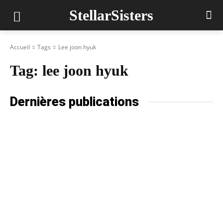
StellarSisters
Accueil
Tags
Lee joon hyuk
Tag:
lee joon hyuk
Dernières publications