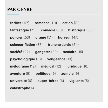
PAR GENRE
thriller
(117)
romance
(111)
action
(71)
fantastique
(71)
comédie
(60)
historique
(58)
policier
(53)
drame
(51)
horreur
(47)
science-fiction
(37)
tranche de vie
(24)
société
(22)
gangster
(20)
scolaire
(15)
psychologique
(13)
vengeance
(13)
mélodrame
(12)
médical
(12)
juridique
(10)
aventure
(9)
politique
(9)
zombie
(9)
université
(6)
super-héros
(6)
vigilante
(5)
catastrophe
(4)