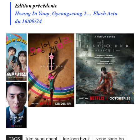
Edition précédente
Hwang In Youp, Gyeongseong 2… Flash Actu
du 16/09/24
TAGS
kim sung cheol
lee joon hyuk
yeon sang ho