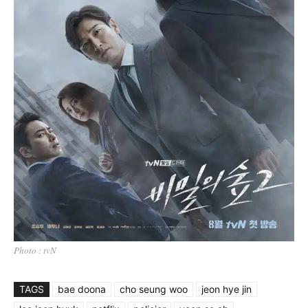
Photo : tvN
TAGS
bae doona
cho seung woo
jeon hye jin