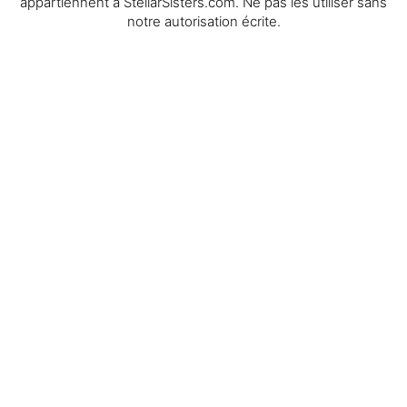
appartiennent à StellarSisters.com. Ne pas les utiliser sans
notre autorisation écrite.