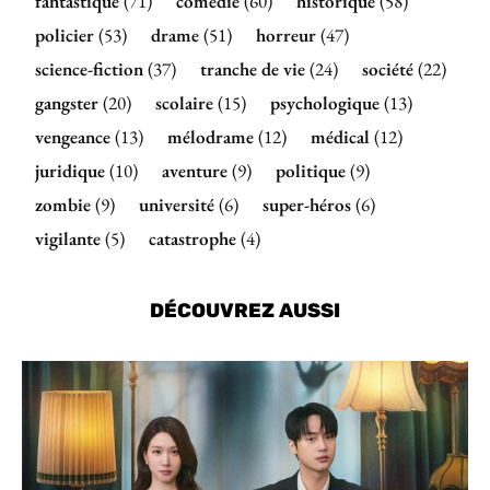
fantastique
(71)
comédie
(60)
historique
(58)
policier
(53)
drame
(51)
horreur
(47)
science-fiction
(37)
tranche de vie
(24)
société
(22)
gangster
(20)
scolaire
(15)
psychologique
(13)
vengeance
(13)
mélodrame
(12)
médical
(12)
juridique
(10)
aventure
(9)
politique
(9)
zombie
(9)
université
(6)
super-héros
(6)
vigilante
(5)
catastrophe
(4)
DÉCOUVREZ AUSSI