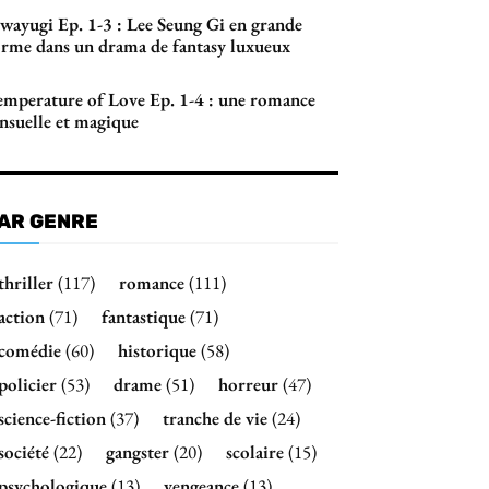
wayugi Ep. 1-3 : Lee Seung Gi en grande
orme dans un drama de fantasy luxueux
emperature of Love Ep. 1-4 : une romance
ensuelle et magique
AR GENRE
thriller
(117)
romance
(111)
action
(71)
fantastique
(71)
comédie
(60)
historique
(58)
policier
(53)
drame
(51)
horreur
(47)
science-fiction
(37)
tranche de vie
(24)
société
(22)
gangster
(20)
scolaire
(15)
psychologique
(13)
vengeance
(13)