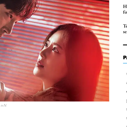
H
f
T
s
P
: tvN