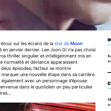
I
etour sur les écrans de la
star de
Moon
 en janvier dernier. Lee Joon Gi n’a pas choisi
8e
ma thriller singulier et intelligemment mis en
a
tre normalité et déviance apparaissent
 deux épisodes, l’acteur se montre
t marquer une nouvelle étape dans sa carrière.
d également avec un personnage d’épouse
C
Bienvenue dans le quotidien un peu particulier
ires…
M
t