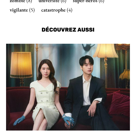
zombie
(8)
université
(6)
super-héros
(6)
vigilante
(5)
catastrophe
(4)
DÉCOUVREZ AUSSI