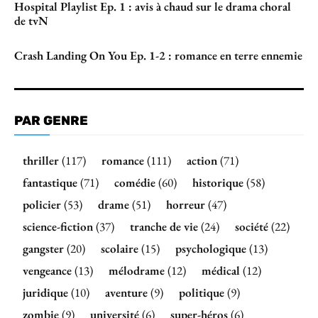
Hospital Playlist Ep. 1 : avis à chaud sur le drama choral
de tvN
Crash Landing On You Ep. 1-2 : romance en terre ennemie
PAR GENRE
thriller
(117)
romance
(111)
action
(71)
fantastique
(71)
comédie
(60)
historique
(58)
policier
(53)
drame
(51)
horreur
(47)
science-fiction
(37)
tranche de vie
(24)
société
(22)
gangster
(20)
scolaire
(15)
psychologique
(13)
vengeance
(13)
mélodrame
(12)
médical
(12)
juridique
(10)
aventure
(9)
politique
(9)
zombie
(9)
université
(6)
super-héros
(6)