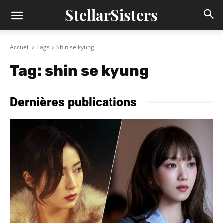
StellarSisters
Accueil
Tags
Shin se kyung
Tag:
shin se kyung
Dernières publications