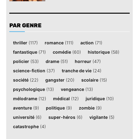
PAR GENRE
thriller
(117)
romance
(111)
action
(71)
fantastique
(71)
comédie
(60)
historique
(58)
policier
(53)
drame
(51)
horreur
(47)
science-fiction
(37)
tranche de vie
(24)
société
(22)
gangster
(20)
scolaire
(15)
psychologique
(13)
vengeance
(13)
mélodrame
(12)
médical
(12)
juridique
(10)
aventure
(9)
politique
(9)
zombie
(9)
université
(6)
super-héros
(6)
vigilante
(5)
catastrophe
(4)