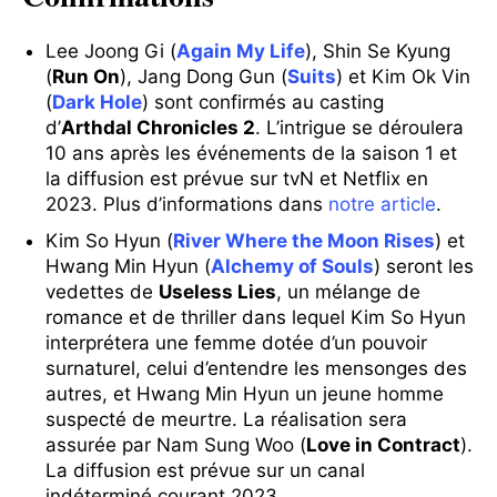
Lee Joong Gi (
Again My Life
), Shin Se Kyung
(
Run On
), Jang Dong Gun (
Suits
) et Kim Ok Vin
(
Dark Hole
) sont confirmés au casting
d’
Arthdal Chronicles 2
. L’intrigue se déroulera
10 ans après les événements de la saison 1 et
la diffusion est prévue sur tvN et Netflix en
2023. Plus d’informations dans
notre article
.
Kim So Hyun (
River Where the Moon Rises
) et
Hwang Min Hyun (
Alchemy of Souls
) seront les
vedettes de
Useless Lies
, un mélange de
romance et de thriller dans lequel Kim So Hyun
interprétera une femme dotée d’un pouvoir
surnaturel, celui d’entendre les mensonges des
autres, et Hwang Min Hyun un jeune homme
suspecté de meurtre. La réalisation sera
assurée par Nam Sung Woo (
Love in Contract
).
La diffusion est prévue sur un canal
indéterminé courant 2023.