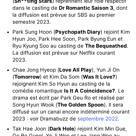
(
Sh**ting Stars
) reprennent leur rôle respectif
dans le casting de
Dr Romantic Saison 3
, dont
la diffusion est prévue sur SBS au premier
semestre 2023.
Park Sung Hoon (
Psychopath Diary
) rejoint Kim
Hyun Joo, Park Hee Soon, Park Byung Eun et
Ryu Kyung Soo au casting de
The Bequeathed
.
La diffusion est prévue sur Netflix courant
2023.
Chae Jong Hyeop (
Love All Play
), Yun Ji On
(
Tomorrow
) et Kim Da Som (
Was It Love?
)
rejoignent Kim So Hyun au casting de la
comédie romantique
Is It A Coincidence?
. Le
drama est écrit par Park Geu Ro et réalisé par
Song Hyun Wook (
The Golden Spoon
). Il sera
diffusé sur un canal encore indéterminé courant
2023 : voir Dramabuzz de
septembre 2022
.
Tak Hae Joon (
Dark Hole
) rejoint Kim Min Gue,
Go Bo Gyeol, Ye Ji Won et Lee Jang Woo au