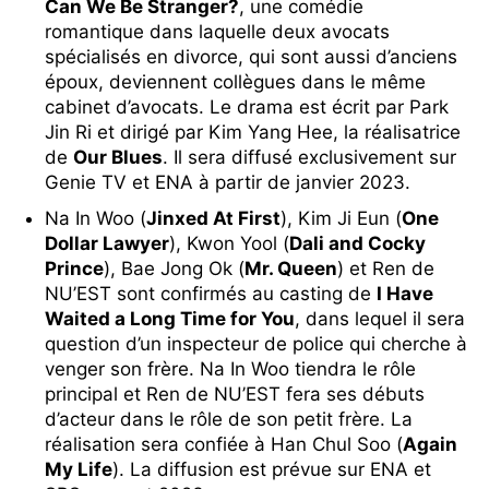
Can We Be Stranger?
, une comédie
romantique dans laquelle deux avocats
spécialisés en divorce, qui sont aussi d’anciens
époux, deviennent collègues dans le même
cabinet d’avocats. Le drama est écrit par Park
Jin Ri et dirigé par Kim Yang Hee, la réalisatrice
de
Our Blues
. Il sera diffusé exclusivement sur
Genie TV et ENA à partir de janvier 2023.
Na In Woo (
Jinxed At First
), Kim Ji Eun (
One
Dollar Lawyer
), Kwon Yool (
Dali and Cocky
Prince
), Bae Jong Ok (
Mr. Queen
) et Ren de
NU’EST sont confirmés au casting de
I Have
Waited a Long Time for You
, dans lequel il sera
question d’un inspecteur de police qui cherche à
venger son frère. Na In Woo tiendra le rôle
principal et Ren de NU’EST fera ses débuts
d’acteur dans le rôle de son petit frère. La
réalisation sera confiée à Han Chul Soo (
Again
My Life
). La diffusion est prévue sur ENA et