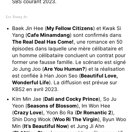
SBS courant 2023.
Lee Young Ae
Baek Jin Hee (
My Fellow Citizens
) et Kwak Si
Yang (
Cafe Minamdang
) sont confirmés dans
The Real Deal Has Come!
, une romance en 50
épisodes dans laquelle une mère célibataire et
un homme célibataire concluent un contrat pour
former une fausse famille. Le scénario est signé
Jo Jung Joo (
Are You Human?
) et la réalisation
est confiée à Han Joon Seo (
Beautiful Love,
Wonderful Life
). La diffusion est prévue sur
KBS2 en avril 2023.
Kim Min Jae (
Dali and Cocky Prince
), So Ju
Yeon (
Seasons of Blossom
), Im Won Hee
(
Crazy Love
), Yoon Bo Ra (
Dr Romantic 2
),
Shin Dong Wook (
Woo Ri The Virgin
), Byun Woo
Min (
It’s Beautiful Now
) et Jung Ji Ahn