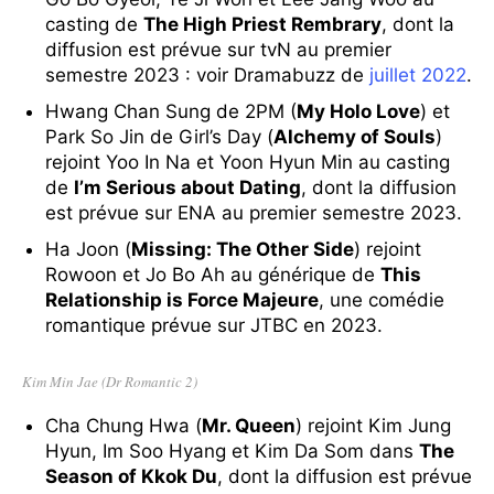
casting de
The High Priest Rembrary
, dont la
diffusion est prévue sur tvN au premier
semestre 2023 : voir Dramabuzz de
juillet 2022
.
Hwang Chan Sung de 2PM (
My Holo Love
) et
Park So Jin de Girl’s Day (
Alchemy of Souls
)
rejoint Yoo In Na et Yoon Hyun Min au casting
de
I’m Serious about Dating
, dont la diffusion
est prévue sur ENA au premier semestre 2023.
Ha Joon (
Missing: The Other Side
) rejoint
Rowoon et Jo Bo Ah au générique de
This
Relationship is Force Majeure
, une comédie
romantique prévue sur JTBC en 2023.
Kim Min Jae (Dr Romantic 2)
Cha Chung Hwa (
Mr. Queen
) rejoint Kim Jung
Hyun, Im Soo Hyang et Kim Da Som dans
The
Season of Kkok Du
, dont la diffusion est prévue