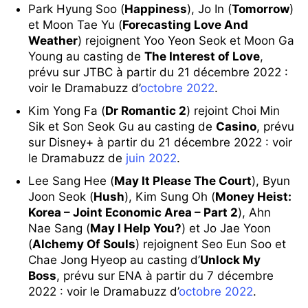
Park Hyung Soo (
Happiness
), Jo In (
Tomorrow
)
et Moon Tae Yu (
Forecasting Love And
Weather
) rejoignent Yoo Yeon Seok et Moon Ga
Young au casting de
The Interest of Love
,
prévu sur JTBC à partir du 21 décembre 2022 :
voir le Dramabuzz d’
octobre 2022
.
Kim Yong Fa (
Dr Romantic 2
) rejoint Choi Min
Sik et Son Seok Gu au casting de
Casino
, prévu
sur Disney+ à partir du 21 décembre 2022 : voir
le Dramabuzz de
juin 2022
.
Lee Sang Hee (
May It Please The Court
), Byun
Joon Seok (
Hush
), Kim Sung Oh (
Money Heist:
Korea – Joint Economic Area – Part 2
), Ahn
Nae Sang (
May I Help You?
) et Jo Jae Yoon
(
Alchemy Of Souls
) rejoignent Seo Eun Soo et
Chae Jong Hyeop au casting d’
Unlock My
Boss
, prévu sur ENA à partir du 7 décembre
2022 : voir le Dramabuzz d’
octobre 2022
.