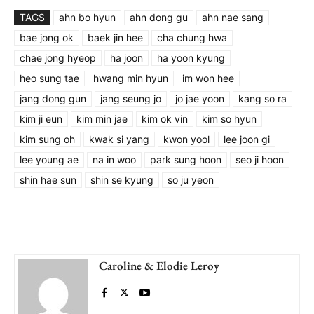
TAGS
ahn bo hyun
ahn dong gu
ahn nae sang
bae jong ok
baek jin hee
cha chung hwa
chae jong hyeop
ha joon
ha yoon kyung
heo sung tae
hwang min hyun
im won hee
jang dong gun
jang seung jo
jo jae yoon
kang so ra
kim ji eun
kim min jae
kim ok vin
kim so hyun
kim sung oh
kwak si yang
kwon yool
lee joon gi
lee young ae
na in woo
park sung hoon
seo ji hoon
shin hae sun
shin se kyung
so ju yeon
Caroline & Elodie Leroy