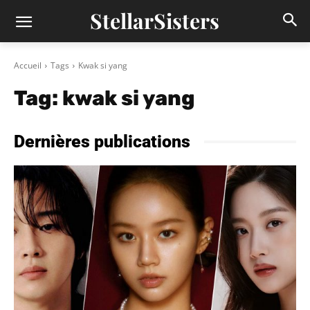
StellarSisters
Accueil
Tags
Kwak si yang
Tag:
kwak si yang
Dernières publications