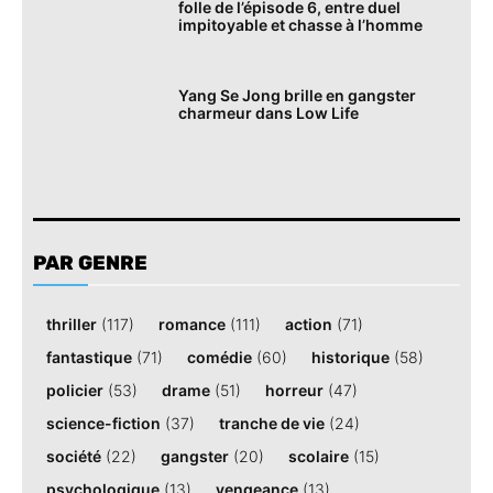
folle de l’épisode 6, entre duel
impitoyable et chasse à l’homme
Yang Se Jong brille en gangster
charmeur dans Low Life
PAR GENRE
thriller
(117)
romance
(111)
action
(71)
fantastique
(71)
comédie
(60)
historique
(58)
policier
(53)
drame
(51)
horreur
(47)
science-fiction
(37)
tranche de vie
(24)
société
(22)
gangster
(20)
scolaire
(15)
psychologique
(13)
vengeance
(13)