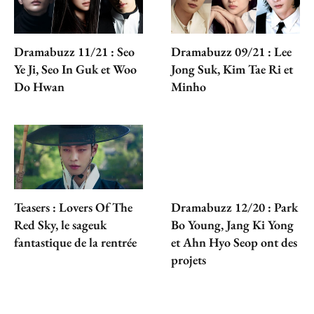
Dramabuzz 11/21 : Seo
Dramabuzz 09/21 : Lee
Ye Ji, Seo In Guk et Woo
Jong Suk, Kim Tae Ri et
Do Hwan
Minho
Teasers : Lovers Of The
Dramabuzz 12/20 : Park
Red Sky, le sageuk
Bo Young, Jang Ki Yong
fantastique de la rentrée
et Ahn Hyo Seop ont des
projets