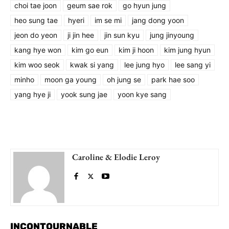
choi tae joon
geum sae rok
go hyun jung
heo sung tae
hyeri
im se mi
jang dong yoon
jeon do yeon
ji jin hee
jin sun kyu
jung jinyoung
kang hye won
kim go eun
kim ji hoon
kim jung hyun
kim woo seok
kwak si yang
lee jung hyo
lee sang yi
minho
moon ga young
oh jung se
park hae soo
yang hye ji
yook sung jae
yoon kye sang
Caroline & Elodie Leroy
INCONTOURNABLE