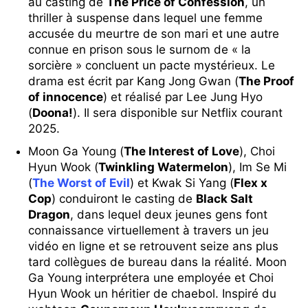
au casting de
The Price of Confession
, un
thriller à suspense dans lequel une femme
accusée du meurtre de son mari et une autre
connue en prison sous le surnom de « la
sorcière » concluent un pacte mystérieux. Le
drama est écrit par Kang Jong Gwan (
The Proof
of innocence
) et réalisé par Lee Jung Hyo
(
Doona!
). Il sera disponible sur Netflix courant
2025.
Moon Ga Young (
The Interest of Love
), Choi
Hyun Wook (
Twinkling Watermelon
), Im Se Mi
(
The Worst of Evil
) et Kwak Si Yang (
Flex x
Cop
) conduiront le casting de
Black Salt
Dragon
, dans lequel deux jeunes gens font
connaissance virtuellement à travers un jeu
vidéo en ligne et se retrouvent seize ans plus
tard collègues de bureau dans la réalité. Moon
Ga Young interprétera une employée et Choi
Hyun Wook un héritier de chaebol. Inspiré du