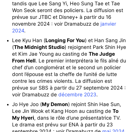
tandis que Lee Sang Yi, Heo Sung Tae et Tae
Won Seok seront des policiers. La diffusion est
prévue sur JTBC et Disney+ à partir du 16
novembre 2024 : voir Dramabuzz de
janvier
2024
.
Lee Kyu Han (
Longing For You
) et Han Sang Jin
(
The Midnight Studio
) rejoignent Park Shin Hye
et Kim Jae Young au casting de
The Judge
From Hell
. Le premier interprétera le fils aîné du
chef d’un conglomérat et le second un policier
dont l’épouse est la cheffe de l’unité de lutte
contre les crimes violents. La diffusion est
prévue sur SBS à partir du 27 septembre 2024 :
voir Dramabuzz de
décembre 2023
.
Jo Hye Joo (
My Demon
) rejoint Shin Hae Sun,
Lee Jin Wook et Kang Hoon au casting de
To
My Hyeri
, dans le rôle d’une présentatrice TV.
Le drama est prévu sur ENA à partir du 23
septembre 2024 : voir Dramabuzz de
mai 2024
.