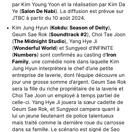
par Kim Young Yoon et la réalisation par Kim Da
Ye (
Salon De Nabi
). La diffusion est prévue sur
JTBC à partir du 10 août 2024.
Kim Jung Hyun (
Kokdu: Season of Deity
),
Geum Sae Rok (
Soundtrack #2
), Choi Tae Joon
(
The Midnight Studio
), Yang Hye Ji
(
Wonderful World
) et Sungyeol d’INFINITE
(
Numbers
) sont confirmés au casting d’
Iron
Family
, une comédie noire dans laquelle Kim
Jung Hyun interprétera le chef d’une petite
entreprise de laverie, dont l’équipe découvre un
jour une grosse somme d’argent. Geum Sae Rok
sera la fille du riche propriétaire de la laverie et
Choi Tae Joon un employé à temps partiel de
celle-ci. Yang Hye Ji jouera la sœur cadette de
Geum Sae Rok, et Sungyeol campera quant à
lui un jeune lieutenant de police talentueux
mais traité comme la dernière roue du carrosse
dans sa famille. Le scénario est signé de Seo