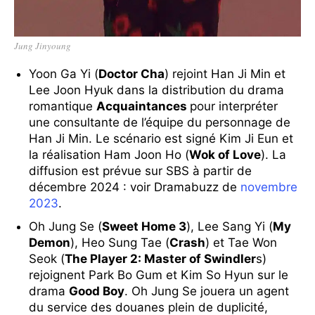
Jung Jinyoung
Yoon Ga Yi (
Doctor Cha
) rejoint Han Ji Min et
Lee Joon Hyuk dans la distribution du drama
romantique
Acquaintances
pour interpréter
une consultante de l’équipe du personnage de
Han Ji Min. Le scénario est signé Kim Ji Eun et
la réalisation Ham Joon Ho (
Wok of Love
). La
diffusion est prévue sur SBS à partir de
décembre 2024 : voir Dramabuzz de
novembre
2023
.
Oh Jung Se (
Sweet Home 3
), Lee Sang Yi (
My
Demon
), Heo Sung Tae (
Crash
) et Tae Won
Seok (
The Player 2: Master of Swindler
s)
rejoignent Park Bo Gum et Kim So Hyun sur le
drama
Good Boy
. Oh Jung Se jouera un agent
du service des douanes plein de duplicité,