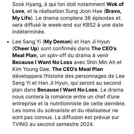
Sook Hyang, à qui l’on doit notamment
Wok of
Love
, et la réalisation Sung Joon Hae (
Bravo,
My Life
). Le drama comptera 36 épisodes et
sera diffusé le week-end sur KBS2 à une date
indéterminée.
Lee Sang Yi (
My Demon
) et Han Ji Hyun
(
Cheer Up
) sont confirmés dans
The CEO’s
Meal Plan
, un spin-off du drama à venir
Because I Want No Loss
avec Shin Min Ah et
Kim Young Dae.
The CEO’s Meal Plan
développera l’histoire des personnages de Lee
Sang Yi et Han Ji Hyun, qui seront au second
plan dans
Because I Want No Loss
. Le drama
nous contera la romance entre un chef d’une
entreprise et la nutritionniste de cette dernière.
Les noms du scénariste et du réalisateur ne
sont pas connus. La diffusion est prévue sur
TVING au second semestre 2024.