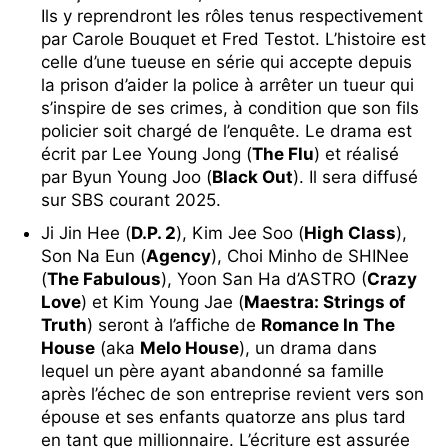
Ils y reprendront les rôles tenus respectivement
par Carole Bouquet et Fred Testot. L’histoire est
celle d’une tueuse en série qui accepte depuis
la prison d’aider la police à arrêter un tueur qui
s’inspire de ses crimes, à condition que son fils
policier soit chargé de l’enquête. Le drama est
écrit par Lee Young Jong (
The Flu
) et réalisé
par Byun Young Joo (
Black Out
). Il sera diffusé
sur SBS courant 2025.
Ji Jin Hee (
D.P. 2
), Kim Jee Soo (
High Class
),
Son Na Eun (
Agency
), Choi Minho de SHINee
(
The Fabulous
), Yoon San Ha d’ASTRO (
Crazy
Love
) et Kim Young Jae (
Maestra: Strings of
Truth
) seront à l’affiche de
Romance In The
House
(aka
Melo House
), un drama dans
lequel un père ayant abandonné sa famille
après l’échec de son entreprise revient vers son
épouse et ses enfants quatorze ans plus tard
en tant que millionnaire. L’écriture est assurée