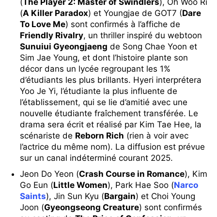
(
The Player 2: Master of Swindlers
), Oh Woo Ri
(
A Killer Paradox
) et Youngjae de GOT7 (
Dare
To Love Me
) sont confirmés à l’affiche de
Friendly Rivalry
, un thriller inspiré du webtoon
Sunuiui Gyeongjaeng
de Song Chae Yoon et
Sim Jae Young, et dont l’histoire plante son
décor dans un lycée regroupant les 1%
d’étudiants les plus brillants. Hyeri interprétera
Yoo Je Yi, l’étudiante la plus influente de
l’établissement, qui se lie d’amitié avec une
nouvelle étudiante fraîchement transférée. Le
drama sera écrit et réalisé par Kim Tae Hee, la
scénariste de
Reborn Rich
(rien à voir avec
l’actrice du même nom). La diffusion est prévue
sur un canal indéterminé courant 2025.
Jeon Do Yeon (
Crash Course in Romance
), Kim
Go Eun (
Little Women
), Park Hae Soo (
Narco
Saints
), Jin Sun Kyu (
Bargain
) et Choi Young
Joon (
Gyeongseong Creature
) sont confirmés