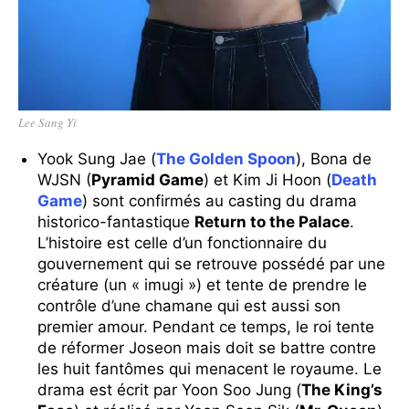
Lee Sang Yi
Yook Sung Jae (
The Golden Spoon
), Bona de
WJSN (
Pyramid Game
) et Kim Ji Hoon (
Death
Game
) sont confirmés au casting du drama
historico-fantastique
Return to the Palace
.
L’histoire est celle d’un fonctionnaire du
gouvernement qui se retrouve possédé par une
créature (un « imugi ») et tente de prendre le
contrôle d’une chamane qui est aussi son
premier amour. Pendant ce temps, le roi tente
de réformer Joseon mais doit se battre contre
les huit fantômes qui menacent le royaume. Le
drama est écrit par Yoon Soo Jung (
The King’s