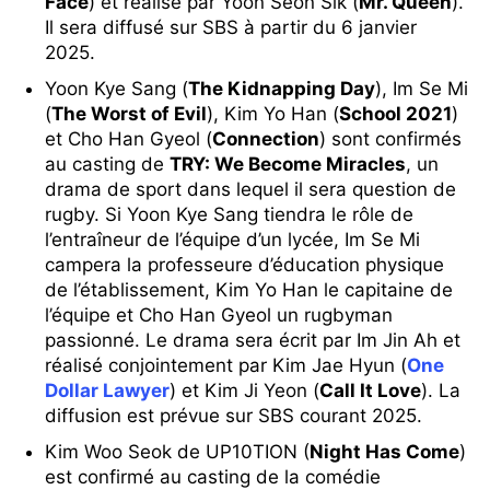
Face
) et réalisé par Yoon Seon Sik (
Mr. Queen
).
Il sera diffusé sur SBS à partir du 6 janvier
2025.
Yoon Kye Sang (
The Kidnapping Day
), Im Se Mi
(
The Worst of Evil
), Kim Yo Han (
School 2021
)
et Cho Han Gyeol (
Connection
) sont confirmés
au casting de
TRY: We Become Miracles
, un
drama de sport dans lequel il sera question de
rugby. Si Yoon Kye Sang tiendra le rôle de
l’entraîneur de l’équipe d’un lycée, Im Se Mi
campera la professeure d’éducation physique
de l’établissement, Kim Yo Han le capitaine de
l’équipe et Cho Han Gyeol un rugbyman
passionné. Le drama sera écrit par Im Jin Ah et
réalisé conjointement par Kim Jae Hyun (
One
Dollar Lawyer
) et Kim Ji Yeon (
Call It Love
). La
diffusion est prévue sur SBS courant 2025.
Kim Woo Seok de UP10TION (
Night Has Come
)
est confirmé au casting de la comédie