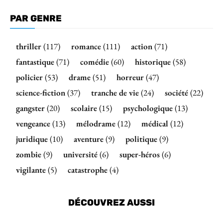
PAR GENRE
thriller
(117)
romance
(111)
action
(71)
fantastique
(71)
comédie
(60)
historique
(58)
policier
(53)
drame
(51)
horreur
(47)
science-fiction
(37)
tranche de vie
(24)
société
(22)
gangster
(20)
scolaire
(15)
psychologique
(13)
vengeance
(13)
mélodrame
(12)
médical
(12)
juridique
(10)
aventure
(9)
politique
(9)
zombie
(9)
université
(6)
super-héros
(6)
vigilante
(5)
catastrophe
(4)
DÉCOUVREZ AUSSI