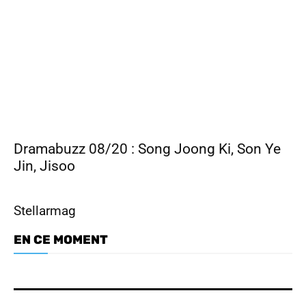
Dramabuzz 08/20 : Song Joong Ki, Son Ye
Jin, Jisoo
Stellarmag
EN CE MOMENT
Dramabuzz 07/26 : Nam Joo Hyuk,
Park Ji Hyun, Hong Hwa Yeon