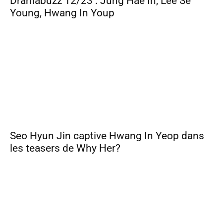
Dramabuzz 12/23 : Jung Hae In, Lee Se
Young, Hwang In Youp
Seo Hyun Jin captive Hwang In Yeop dans
les teasers de Why Her?