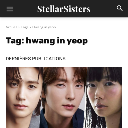
StellarSisters
Accueil
Tags
Hwang in yeop
Tag:
hwang in yeop
DERNIÈRES PUBLICATIONS