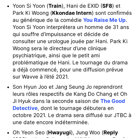
Yoon Si Yoon (
Train
), Hani de EXID (
SF8
) et
Park Ki Woong (
Kkondae Intern
) sont confirmés
au générique de la comédie
You Raise Me Up
.
Yoon Si Yoon interprétera un homme de 31 ans
qui souffre d’impuissance et décide de
consulter une urologue jouée par Hani. Park Ki
Woong sera le directeur d’une clinique
psychiatrique, ainsi que le petit ami
problématique de Hani. Le tournage du drama
a déjà commencé, pour une diffusion prévue
sur Wavve à l’été 2021.
Son Hyun Joo et Jang Seung Jo reprendront
leurs rôles respectifs de Kang Do Chang et Oh
Ji Hyuk dans la seconde saison de
The Good
Detective
, dont le tournage débutera en
octobre 2021. Le drama sera diffusé sur JTBC à
une date encore indéterminée.
Oh Yeon Seo (
Hwayugi
), Jung Woo (
Reply