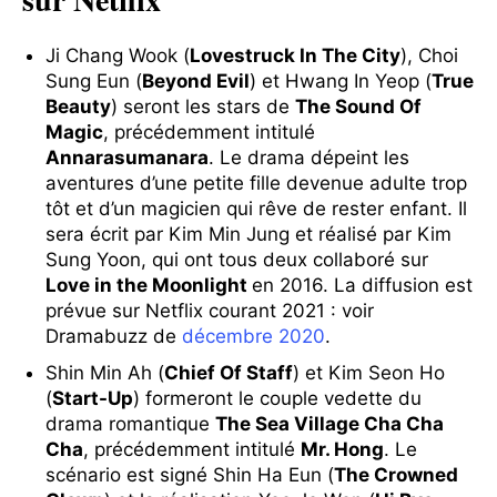
Ji Chang Wook (
Lovestruck In The City
), Choi
Sung Eun (
Beyond Evil
) et Hwang In Yeop (
True
Beauty
) seront les stars de
The Sound Of
Magic
, précédemment intitulé
Annarasumanara
. Le drama dépeint les
aventures d’une petite fille devenue adulte trop
tôt et d’un magicien qui rêve de rester enfant. Il
sera écrit par Kim Min Jung et réalisé par Kim
Sung Yoon, qui ont tous deux collaboré sur
Love in the Moonlight
en 2016. La diffusion est
prévue sur Netflix courant 2021 : voir
Dramabuzz de
décembre 2020
.
Shin Min Ah (
Chief Of Staff
) et Kim Seon Ho
(
Start-Up
) formeront le couple vedette du
drama romantique
The Sea Village Cha Cha
Cha
, précédemment intitulé
Mr. Hong
. Le
scénario est signé Shin Ha Eun (
The Crowned