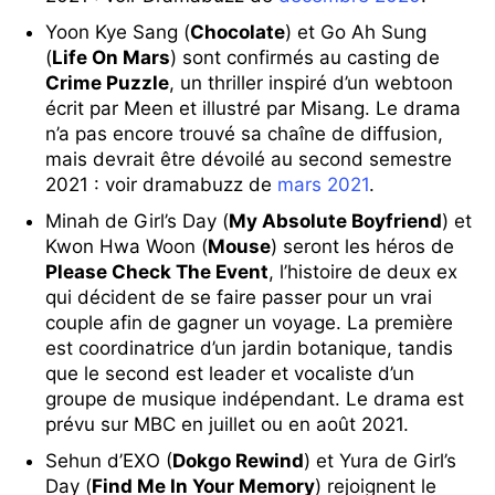
Yoon Kye Sang (
Chocolate
) et Go Ah Sung
(
Life On Mars
) sont confirmés au casting de
Crime Puzzle
, un thriller inspiré d’un webtoon
écrit par Meen et illustré par Misang. Le drama
n’a pas encore trouvé sa chaîne de diffusion,
mais devrait être dévoilé au second semestre
2021 : voir dramabuzz de
mars 2021
.
Minah de Girl’s Day (
My Absolute Boyfriend
) et
Kwon Hwa Woon (
Mouse
) seront les héros de
Please Check The Event
, l’histoire de deux ex
qui décident de se faire passer pour un vrai
couple afin de gagner un voyage. La première
est coordinatrice d’un jardin botanique, tandis
que le second est leader et vocaliste d’un
groupe de musique indépendant. Le drama est
prévu sur MBC en juillet ou en août 2021.
Sehun d’EXO (
Dokgo Rewind
) et Yura de Girl’s
Day (
Find Me In Your Memory
) rejoignent le