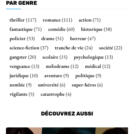
PAR GENRE
thriller
(117)
romance
(111)
action
(71)
fantastique
(71)
comédie
(60)
historique
(58)
policier
(53)
drame
(51)
horreur
(47)
science-fiction
(37)
tranche de vie
(24)
société
(22)
gangster
(20)
scolaire
(15)
psychologique
(13)
vengeance
(13)
mélodrame
(12)
médical
(12)
juridique
(10)
aventure
(9)
politique
(9)
zombie
(9)
université
(6)
super-héros
(6)
vigilante
(5)
catastrophe
(4)
DÉCOUVREZ AUSSI