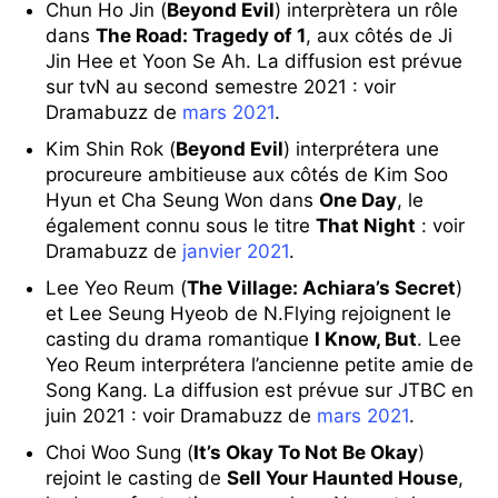
Chun Ho Jin (
Beyond Evil
) interprètera un rôle
dans
The Road: Tragedy of 1
, aux côtés de Ji
Jin Hee et Yoon Se Ah. La diffusion est prévue
sur tvN au second semestre 2021 : voir
Dramabuzz de
mars 2021
.
Kim Shin Rok (
Beyond Evil
) interprétera une
procureure ambitieuse aux côtés de Kim Soo
Hyun et Cha Seung Won dans
One Day
, le
également connu sous le titre
That Night
: voir
Dramabuzz de
janvier 2021
.
Lee Yeo Reum (
The Village: Achiara’s Secret
)
et Lee Seung Hyeob de N.Flying rejoignent le
casting du drama romantique
I Know, But
. Lee
Yeo Reum interprétera l’ancienne petite amie de
Song Kang. La diffusion est prévue sur JTBC en
juin 2021 : voir Dramabuzz de
mars 2021
.
Choi Woo Sung (
It’s Okay To Not Be Okay
)
rejoint le casting de
Sell Your Haunted House
,