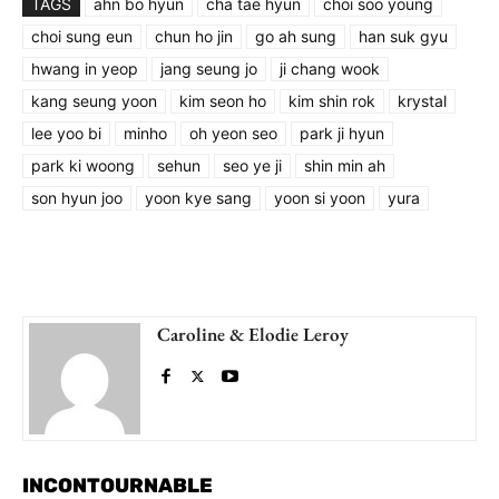
TAGS
ahn bo hyun
cha tae hyun
choi soo young
choi sung eun
chun ho jin
go ah sung
han suk gyu
hwang in yeop
jang seung jo
ji chang wook
kang seung yoon
kim seon ho
kim shin rok
krystal
lee yoo bi
minho
oh yeon seo
park ji hyun
park ki woong
sehun
seo ye ji
shin min ah
son hyun joo
yoon kye sang
yoon si yoon
yura
Caroline & Elodie Leroy
INCONTOURNABLE