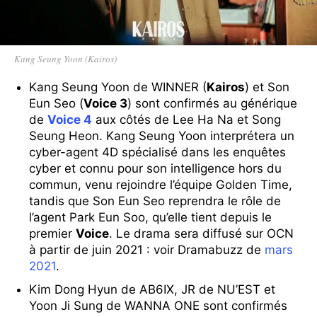
Kang Seung Yoon (Kairos)
Kang Seung Yoon de WINNER (
Kairos
) et Son
Eun Seo (
Voice 3
) sont confirmés au générique
de
Voice 4
aux côtés de Lee Ha Na et Song
Seung Heon. Kang Seung Yoon interprétera un
cyber-agent 4D spécialisé dans les enquêtes
cyber et connu pour son intelligence hors du
commun, venu rejoindre l’équipe Golden Time,
tandis que Son Eun Seo reprendra le rôle de
l’agent Park Eun Soo, qu’elle tient depuis le
premier
Voice
. Le drama sera diffusé sur OCN
à partir de juin 2021 : voir Dramabuzz de
mars
2021
.
Kim Dong Hyun de AB6IX, JR de NU’EST et
Yoon Ji Sung de WANNA ONE sont confirmés