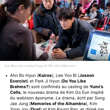
Son Hyun Joo et Jang Seung Jo (The Good Detective)
Ahn Bo Hyun (
Kairos
), Lee Yoo Bi (
Joseon
Exorcist
) et Park Ji Hyun (
Do You Like
Brahms?
) sont confirmés au casting de
Yumi’s
Cells
, le nouveau drama de Kim Go Eun inspiré
du webtoon éponyme. Le drama, écrit par Song
Jae Jung (
Memories of the Alhambra
), Kim
Yoon Joo (
Duel
) et Kim Kyung Ran, et dirigé par