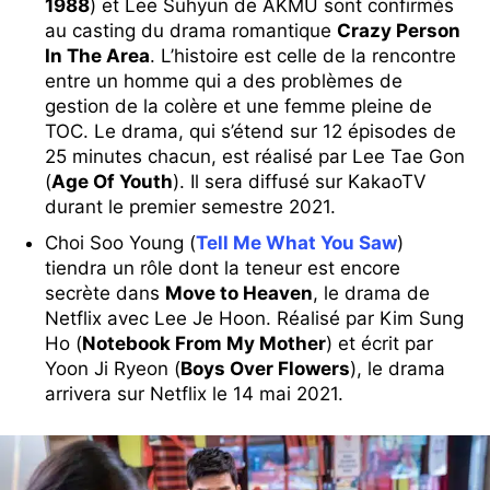
1988
) et Lee Suhyun de AKMU sont confirmés
au casting du drama romantique
Crazy Person
In The Area
. L’histoire est celle de la rencontre
entre un homme qui a des problèmes de
gestion de la colère et une femme pleine de
TOC. Le drama, qui s’étend sur 12 épisodes de
25 minutes chacun, est réalisé par Lee Tae Gon
(
Age Of Youth
). Il sera diffusé sur KakaoTV
durant le premier semestre 2021.
Choi Soo Young (
Tell Me What You Saw
)
tiendra un rôle dont la teneur est encore
secrète dans
Move to Heaven
, le drama de
Netflix avec Lee Je Hoon. Réalisé par Kim Sung
Ho (
Notebook From My Mother
) et écrit par
Yoon Ji Ryeon (
Boys Over Flowers
), le drama
arrivera sur Netflix le 14 mai 2021.