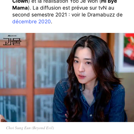
Clown
) et la réalisation Yoo Je Won (
Hi Bye
Mama
). La diffusion est prévue sur tvN au
second semestre 2021 : voir le Dramabuzz de
décembre 2020
.
Choi Sung Eun (Beyond Evil)