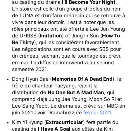
au casting du drama
I’ll Become Your Night
.
L’histoire est celle d’un groupe d’idoles du nom
de LUNA et d’un faux médecin qui se retrouve à
vivre dans leur dortoir. Il est à noter que les
rôles principaux ont été offerts à Lee Jun Young
de U-KISS (
Imitation
) et Jung In Sun (
How To
Be Thirty
), qui les considèrent favorablement.
Les négociations sont en cours avec SBS pour
un créneau, sachant que le tournage est prévu
en mai. La diffusion interviendra au second
semestre 2021.
Dong Hyun Bae (
Memories Of A Dead End
), le
frère du chanteur Taeyang, rejoint la
distribution de
No One But A Mad Man
, qui
comprend déjà Jung Jae Young, Moon So Ri et
Lee Sang Yeob. Le drama est prévu sur MBC en
juin 2021 : voir Dramabuzz de
février 2021
.
Kim Yi Kyung (
Extracurricular
) fera partie du
casting de
I Have A Goal
aux côtés de Kim