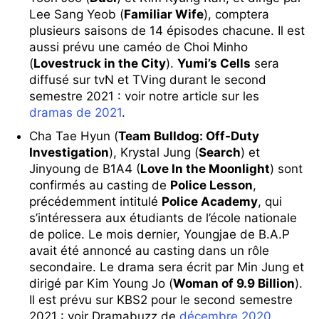
Lee Sang Yeob (
Familiar Wife
), comptera
plusieurs saisons de 14 épisodes chacune. Il est
aussi prévu une caméo de Choi Minho
(
Lovestruck in the City
).
Yumi’s Cells
sera
diffusé sur tvN et TVing durant le second
semestre 2021 : voir notre article sur les
dramas de 2021
.
Cha Tae Hyun (
Team Bulldog: Off-Duty
Investigation
), Krystal Jung (
Search
) et
Jinyoung de B1A4 (
Love In the Moonlight
) sont
confirmés au casting de
Police Lesson
,
précédemment intitulé
Police Academy
, qui
s’intéressera aux étudiants de l’école nationale
de police. Le mois dernier, Youngjae de B.A.P
avait été annoncé au casting dans un rôle
secondaire. Le drama sera écrit par Min Jung et
dirigé par Kim Young Jo (
Woman of 9.9 Billion
).
Il
est prévu sur KBS2 pour le second semestre
2021 : voir Dramabuzz de
décembre 2020
.