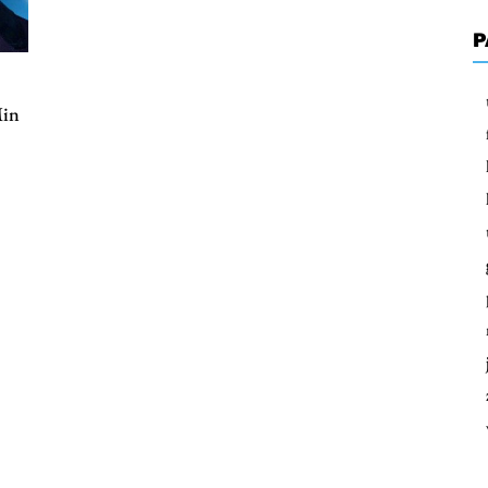
P
Min