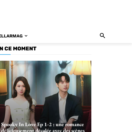
ELLARMAG
N CE MOMENT
Spooky In Love Ep 1-2 : une romance
délicieusement décalée avec des scènes