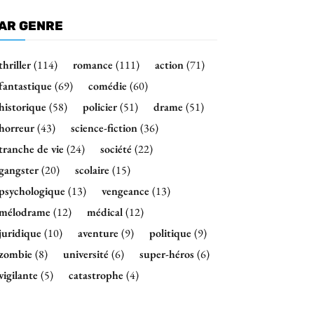
AR GENRE
thriller
(114)
romance
(111)
action
(71)
fantastique
(69)
comédie
(60)
historique
(58)
policier
(51)
drame
(51)
horreur
(43)
science-fiction
(36)
tranche de vie
(24)
société
(22)
gangster
(20)
scolaire
(15)
psychologique
(13)
vengeance
(13)
mélodrame
(12)
médical
(12)
juridique
(10)
aventure
(9)
politique
(9)
zombie
(8)
université
(6)
super-héros
(6)
vigilante
(5)
catastrophe
(4)