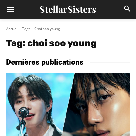
StellarSisters
Accueil
Tags
Choi soo young
Tag:
choi soo young
Dernières publications