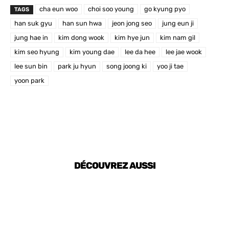
cha eun woo
choi soo young
go kyung pyo
TAGS
han suk gyu
han sun hwa
jeon jong seo
jung eun ji
jung hae in
kim dong wook
kim hye jun
kim nam gil
kim seo hyung
kim young dae
lee da hee
lee jae wook
lee sun bin
park ju hyun
song joong ki
yoo ji tae
yoon park
DÉCOUVREZ AUSSI