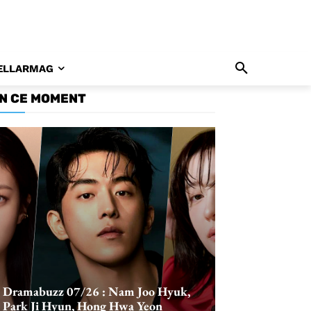
ELLARMAG
N CE MOMENT
Dramabuzz 07/26 : Nam Joo Hyuk,
Park Ji Hyun, Hong Hwa Yeon