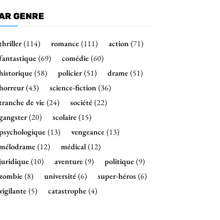
AR GENRE
thriller
(114)
romance
(111)
action
(71)
fantastique
(69)
comédie
(60)
historique
(58)
policier
(51)
drame
(51)
horreur
(43)
science-fiction
(36)
tranche de vie
(24)
société
(22)
gangster
(20)
scolaire
(15)
psychologique
(13)
vengeance
(13)
mélodrame
(12)
médical
(12)
juridique
(10)
aventure
(9)
politique
(9)
zombie
(8)
université
(6)
super-héros
(6)
vigilante
(5)
catastrophe
(4)