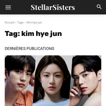
StellarSisters
Accueil
Tags
Kim hye jun
Tag:
kim hye jun
DERNIÈRES PUBLICATIONS