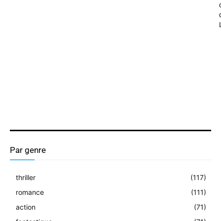
Par genre
thriller
(117)
romance
(111)
action
(71)