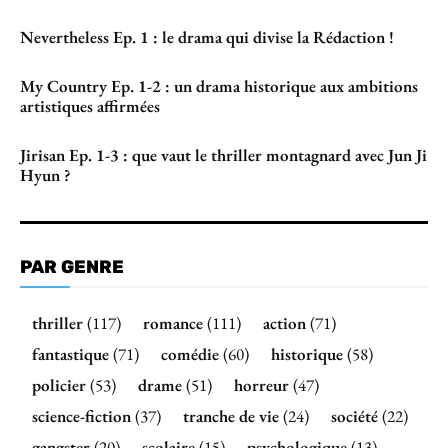
Nevertheless Ep. 1 : le drama qui divise la Rédaction !
My Country Ep. 1-2 : un drama historique aux ambitions
artistiques affirmées
Jirisan Ep. 1-3 : que vaut le thriller montagnard avec Jun Ji
Hyun ?
PAR GENRE
thriller
(117)
romance
(111)
action
(71)
fantastique
(71)
comédie
(60)
historique
(58)
policier
(53)
drame
(51)
horreur
(47)
science-fiction
(37)
tranche de vie
(24)
société
(22)
gangster
(20)
scolaire
(15)
psychologique
(13)