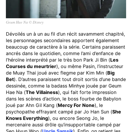
Geum Hae Na © Disney
Dévoilés un à un au fil d’un récit savamment chapitré,
les personnages secondaires apportent également
beaucoup de caractère à la série. Certains paraissent
ancrés dans le quotidien, comme l’ami d’enfance de
l’héroïne interprété par le très bon Park Ji Bin (
Les
Courses du meurtrier
), ou même Pasin, l’instructeur
de Muay Thai joué avec flegme par Kim Min (
Big
Bet
). D’autres paraissent tout droit sortis d’une bande
dessinée, comme la badass Minhye jouée par Geum
Hae Na (
The Villainess
), qui fait forte impression
dans les scènes d’action, le boss fourbe de Babylon
joué par Ahn Gil Kang (
Mercy For None
), le
psychopathe effrayant campé par Jo Han Sun (
She
Knows Everything
), ou encore Seong Jo, le
mercenaire aussi drôle qu’insupportable campé par
Seo Hyun Woo (
Uncle Samsik
). Enfin, on retient les