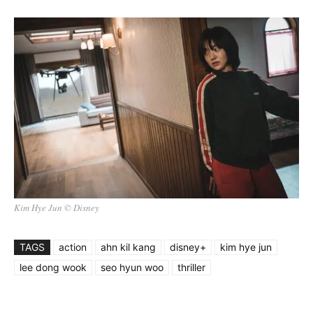
Kim Hye Jun © Disney
TAGS
action
ahn kil kang
disney+
kim hye jun
lee dong wook
seo hyun woo
thriller