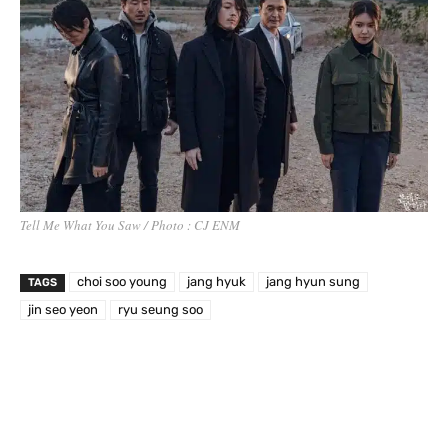
Tell Me What You Saw / Photo : CJ ENM
choi soo young
jang hyuk
jang hyun sung
TAGS
jin seo yeon
ryu seung soo