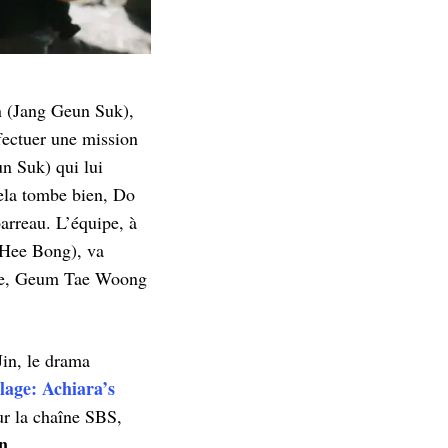
 (Jang Geun Suk),
fectuer une mission
un Suk) qui lui
Cela tombe bien, Do
arreau. L’équipe, à
o Hee Bong), va
que, Geum Tae Woong
Jin, le drama
lage: Achiara’s
sur la chaîne SBS,
n
.