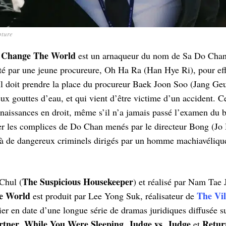
pture
: Change The World
est un arnaqueur du nom de Sa Do Chan
uté par une jeune procureure, Oh Ha Ra (Han Hye Ri), pour ef
 Il doit prendre la place du procureur Baek Joon Soo (Jang Ge
 gouttes d’eau, et qui vient d’être victime d’un accident. 
aissances en droit, même s’il n’a jamais passé l’examen du b
uter les complices de Do Chan menés par le directeur Bong (J
r à de dangereux criminels dirigés par un homme machiavéli
The Suspicious Housekeeper
Chul (
) et réalisé par Nam Tae 
e World
The Vil
est produit par Lee Yong Suk, réalisateur de
rnier en date d’une longue série de dramas juridiques diffusée 
rtner
While You Were Sleeping
Judge vs. Judge
Retur
,
,
et