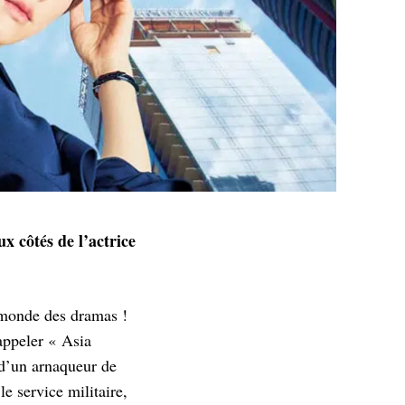
x côtés de l’actrice
e monde des dramas !
 appeler « Asia
 d’un arnaqueur de
e service militaire,