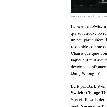
Jang Geun Suk / Image : ca
Switch
Le héros de
qui se retrouve recr
un peu particulière.
ressemble comme deux
Chan a quelques conn
laquelle il faut ajo
devoir se confronte
(Jung Woong In).
Écrit par Baek Won 
Switch: Change Th
Secret
. Il est le de
Suspicious Pa
après