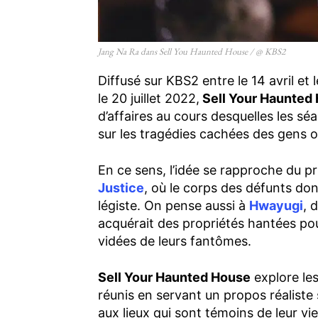
Jang Na Ra dans Sell You Haunted House / @ KBS2
Diffusé sur KBS2 entre le 14 avril et l
le 20 juillet 2022,
Sell Your Haunted
d’affaires au cours desquelles les sé
sur les tragédies cachées des gens o
En ce sens, l’idée se rapproche du pr
Justice
, où le corps des défunts don
légiste. On pense aussi à
Hwayugi
, 
acquérait des propriétés hantées pou
vidées de leurs fantômes.
Sell Your Haunted House
explore les
réunis en servant un propos réaliste 
aux lieux qui sont témoins de leur v