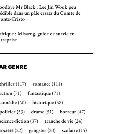
oodbye Mr Black : Lee Jin Wook peu
rédible dans un pâle ersatz du Comte de
onte-Cristo
itique : Misaeng, guide de survie en
treprise
AR GENRE
thriller
(117)
romance
(111)
action
(71)
fantastique
(71)
comédie
(60)
historique
(58)
policier
(53)
drame
(51)
horreur
(47)
science-fiction
(37)
tranche de vie
(24)
société
(22)
gangster
(20)
scolaire
(15)