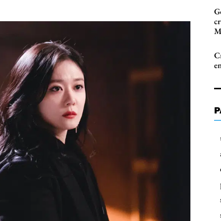
G
c
M
Cr
en
P