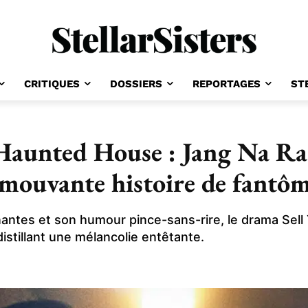
CRITIQUES
DOSSIERS
REPORTAGES
ST
 Haunted House : Jang Na R
émouvante histoire de fantô
ntes et son humour pince-sans-rire, le drama Sell
istillant une mélancolie entêtante.