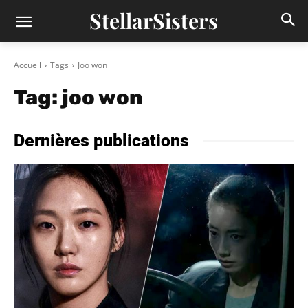
StellarSisters
Accueil
Tags
Joo won
Tag:
joo won
Dernières publications