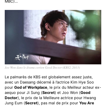
MBC)…
Joo Won dans le drama coréen Good Doctor (KBS2, 2013)
Le palmarès de KBS est globalement assez juste,
avec un Daesang décerné à l’actrice Kim Hye Soo
pour
God of Workplace
, le prix du Meilleur acteur ex-
aequo pour Ji Sung (
Secret
) et Joo Won (
Good
Doctor
), le prix de la Meilleure actrice pour Hwang
Jung Eum (
Secret
), pas mal de prix pour
You Are