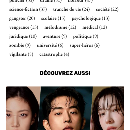
policier
(53)
drame
(51)
horreur
(47)
science-fiction
(37)
tranche de vie
(24)
société
(22)
gangster
(20)
scolaire
(15)
psychologique
(13)
vengeance
(13)
mélodrame
(12)
médical
(12)
juridique
(10)
aventure
(9)
politique
(9)
zombie
(9)
université
(6)
super-héros
(6)
vigilante
(5)
catastrophe
(4)
DÉCOUVREZ AUSSI