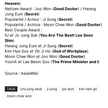
Heaven
)
Netizen Award : Joo Won (
Good Doctor
) / Hwang
Jung Eum (
Secret
)
Popularité / Acteur : Ji Sung (
Secret
)
Popularité / Actrice : Moon Chae Won (
Good Doctor
)
Best Couple Award :
IU et Jo Jung Suk (
You Are The Best! Lee Soon
Shin
)
Hwang Jung Eum et Ji Sung (
Secret
)
Kim Hye Soo et Oh Ji Ho (
God of Workplace
)
Moon Chae Won et Joo Won (
Good Doctor
)
YoonA et Lee Beom Soo (
The Prime Minister and I
)
Source : AsianWiki
TAGS
cho jung seok
ji sung
joo won
kim nam gil
moon chae won