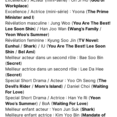
Excellence / Acteur (mini-série) : Oh Ji Ho (
God of
Workplace
)
Excellence / Actrice (mini-série) : Yoona (
The Prime
Minister and I
)
Révélation masculine : Jung Woo (
You Are The Best!
Lee Soon Shin
) / Han Joo Wan
(Wang’s Family
/
Yeon Woo’s Summer
)
Révélation feminine : Kyung Soo Jin (
TV Novel:
Eunhui
/
Shark
) / IU (
You Are The Best! Lee Soon
Shin
/
Bel Ami
)
Meilleur acteur dans un second rôle : Bae Soo Bin
(
Secret
)
Meilleur actrice dans un second rôle : Lee Da Hee
(
Secret
)
Special Short Drama / Acteur : Yoo Oh Seong (
The
Devil’s Rider
/
Mom’s Island
) / Daniel Choi (
Waiting
For Love
)
Special Short Drama / Actrice : Han Ye Ri (
Yeon
Woo’s Summer
) / BoA (
Waiting For Love
)
Meilleur enfant acteur : Yeon Jun Suk (
Shark
)
Meilleure enfant actrice : Kim Yoo Bin (
Mandate of