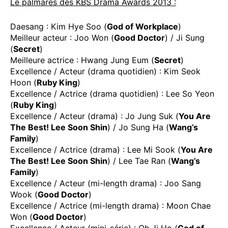
Le palmarès des KBS Drama Awards 2013 :
Daesang : Kim Hye Soo (
God of Workplace
)
Meilleur acteur : Joo Won (
Good Doctor
) / Ji Sung
(
Secret
)
Meilleure actrice : Hwang Jung Eum (
Secret
)
Excellence / Acteur (drama quotidien) : Kim Seok
Hoon (
Ruby King
)
Excellence / Actrice (drama quotidien) : Lee So Yeon
(
Ruby King
)
Excellence / Acteur (drama) : Jo Jung Suk (
You Are
The Best! Lee Soon Shin
) / Jo Sung Ha (
Wang’s
Family
)
Excellence / Actrice (drama) : Lee Mi Sook (
You Are
The Best! Lee Soon Shin
) / Lee Tae Ran (
Wang’s
Family
)
Excellence / Acteur (mi-length drama) : Joo Sang
Wook (
Good Doctor
)
Excellence / Actrice (mi-length drama) : Moon Chae
Won (
Good Doctor
)