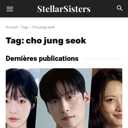
StellarSisters
Accueil
Tags
Cho jung seok
Tag:
cho jung seok
Dernières publications