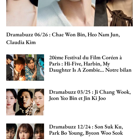
Dramabuzz 06/26 : Chae Won Bin, Heo Nam Jun,
Claudia Kim
20ème Festival du Film Coréen à
Paris : Hi-Five, Harbin, My
Daughter Is A Zombie… Notre bilan
Dramabuzz 03/25 : Ji Chang Wook,
Jeon Yeo Bin et Jin Ki Joo
Dramabuzz 12/24 : Son Suk Ku,
Park Bo Young, Byeon Woo Seok