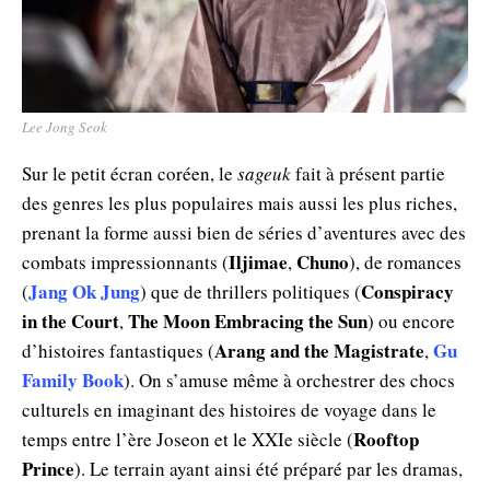
Lee Jong Seok
Sur le petit écran coréen, le
sageuk
fait à présent partie
des genres les plus populaires mais aussi les plus riches,
prenant la forme aussi bien de séries d’aventures avec des
Iljimae
Chuno
combats impressionnants (
,
), de romances
Jang Ok Jung
Conspiracy
(
) que de thrillers politiques (
in the Court
The Moon Embracing the Sun
,
) ou encore
Arang and the Magistrate
Gu
d’histoires fantastiques (
,
Family Book
). On s’amuse même à orchestrer des chocs
culturels en imaginant des histoires de voyage dans le
Rooftop
temps entre l’ère Joseon et le XXIe siècle (
Prince
). Le terrain ayant ainsi été préparé par les dramas,