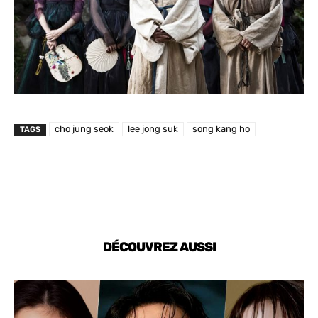
cho jung seok
lee jong suk
song kang ho
TAGS
DÉCOUVREZ AUSSI