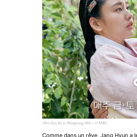
Ahn Eun Jin et Namgoong Min / © MBC
Comme dans un rêve, Jang Hyun a le 