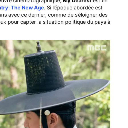
 œuvre cinématographique,
My Dearest
est un
try: The New Age
. Si l’époque abordée est
muns avec ce dernier, comme de s’éloigner des
euk pour capter la situation politique du pays à