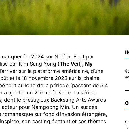
I
 manquer fin 2024 sur Netflix. Ecrit par
alisé par Kim Sung Yong (
The Veil
),
My
8e
d’arriver sur la plateforme américaine, d’une
a
 août et le 18 novembre 2023 sur la chaîne
é tout au long de la période (passant de 5,4
n à ajouter un 21ème épisode. La série a
 dont le prestigieux Baeksang Arts Awards
C
eur acteur pour Namgoong Min. Un succès
e romanesque sur fond d’invasion étrangère,
 inspirée, son casting épatant et ses thèmes
C
J