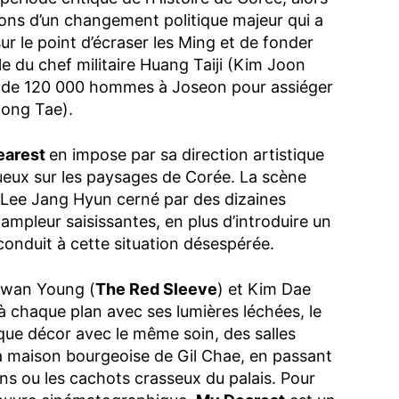
sions d’un changement politique majeur qui a
sur le point d’écraser les Ming et de fonder
e du chef militaire Huang Taiji (Kim Joon
e de 120 000 hommes à Joseon pour assiéger
 Jong Tae).
earest
en impose par sa direction artistique
ueux sur les paysages de Corée. La scène
e Lee Jang Hyun cerné par des dizaines
ampleur saisissantes, en plus d’introduire un
onduit à cette situation désespérée.
Hwan Young (
The Red Sleeve
) et Kim Dae
e à chaque plan avec ses lumières léchées, le
que décor avec le même soin, des salles
la maison bourgeoise de Gil Chae, en passant
s ou les cachots crasseux du palais. Pour