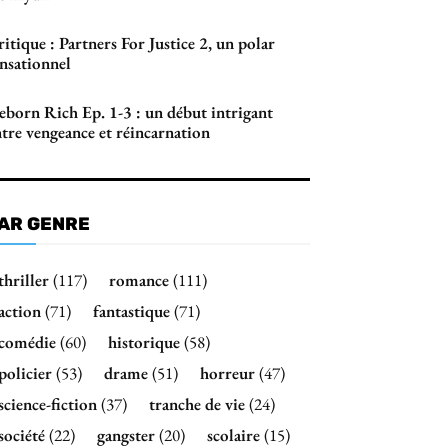
itique : Partners For Justice 2, un polar
ensationnel
eborn Rich Ep. 1-3 : un début intrigant
tre vengeance et réincarnation
AR GENRE
thriller
(117)
romance
(111)
action
(71)
fantastique
(71)
comédie
(60)
historique
(58)
policier
(53)
drame
(51)
horreur
(47)
science-fiction
(37)
tranche de vie
(24)
société
(22)
gangster
(20)
scolaire
(15)