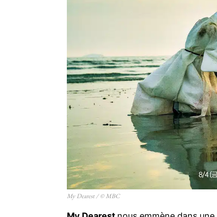
My Dearest / © MBC
My Dearest
nous emmène dans une pér