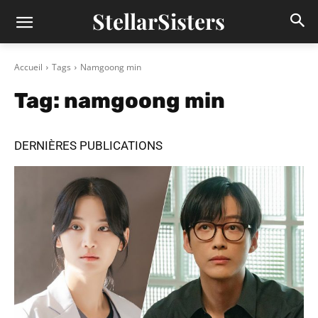
StellarSisters
Accueil
Tags
Namgoong min
Tag:
namgoong min
DERNIÈRES PUBLICATIONS