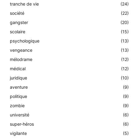
tranche de vie
(24)
société
(22)
gangster
(20)
scolaire
(15)
psychologique
(13)
vengeance
(13)
mélodrame
(12)
médical
(12)
juridique
(10)
aventure
(9)
politique
(9)
zombie
(9)
université
(6)
super-héros
(6)
vigilante
(5)