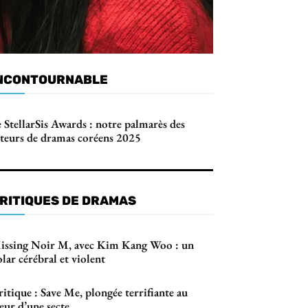
NCONTOURNABLE
 StellarSis Awards : notre palmarès des
cteurs de dramas coréens 2025
RITIQUES DE DRAMAS
issing Noir M, avec Kim Kang Woo : un
lar cérébral et violent
itique : Save Me, plongée terrifiante au
œur d’une secte