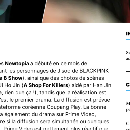
I
8e
a
es
Newtopia
a débuté en ce mois de
ant les personnages de Jisoo de BLACKPINK
e 8 Show
), ainsi que des photos de scènes
C
Ji Ho Jin (
A Shop For Killers
) aidé par Han Jin
e
, rien que ça !), tandis que la réalisation est
est le premier drama. La diffusion est prévue
M
 plateforme coréenne Coupang Play. La bonne
po
era également du drama sur Prime Video,
 si la diffusion sera simultanée ou quelques
Cr
 Prime Video est nettement plus réactif que
c