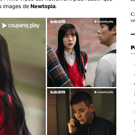
es images de
Newtopia
.
Cr
c
P