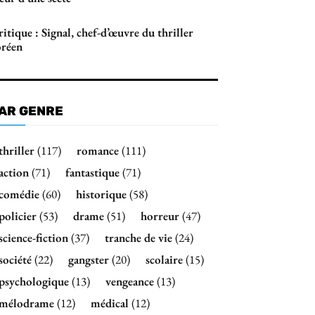
itique : Signal, chef-d’œuvre du thriller
oréen
AR GENRE
thriller
(117)
romance
(111)
action
(71)
fantastique
(71)
comédie
(60)
historique
(58)
policier
(53)
drame
(51)
horreur
(47)
science-fiction
(37)
tranche de vie
(24)
société
(22)
gangster
(20)
scolaire
(15)
psychologique
(13)
vengeance
(13)
mélodrame
(12)
médical
(12)