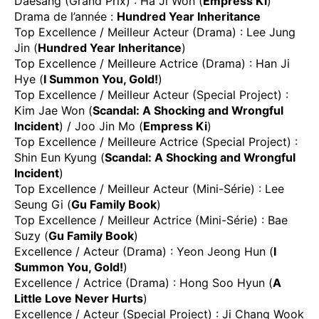
Daesang (Grand Prix) : Ha Ji Won (
Empress Ki
)
Drama de l’année :
Hundred Year Inheritance
Top Excellence / Meilleur Acteur (Drama) : Lee Jung
Jin (
Hundred Year Inheritance
)
Top Excellence / Meilleure Actrice (Drama) : Han Ji
Hye (
I Summon You, Gold!
)
Top Excellence / Meilleur Acteur (Special Project) :
Kim Jae Won (
Scandal: A Shocking and Wrongful
Incident
) / Joo Jin Mo (
Empress Ki
)
Top Excellence / Meilleure Actrice (Special Project) :
Shin Eun Kyung (
Scandal: A Shocking and Wrongful
Incident
)
Top Excellence / Meilleur Acteur (Mini-Série) : Lee
Seung Gi (
Gu Family Book
)
Top Excellence / Meilleur Actrice (Mini-Série) : Bae
Suzy (
Gu Family Book
)
Excellence / Acteur (Drama) : Yeon Jeong Hun (
I
Summon You, Gold!
)
Excellence / Actrice (Drama) : Hong Soo Hyun (
A
Little Love Never Hurts
)
Excellence / Acteur (Special Project) : Ji Chang Wook