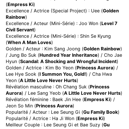
(
Empress Ki
)
Excellence / Actrice (Special Project) : Uee (
Golden
Rainbow
)
Excellence / Acteur (Mini-Série) : Joo Won (
Level 7
Civil Servant
)
Excellence / Actrice (Mini-Série) : Shin Se Kyung
(
When A Man Loves
)
Golden / Acteur : Kim Sang Joong (
Golden Rainbow
)
/ Jung Bo Suk (
Hundred Year Inheritance
) / Cho Jae
Hyun (
Scandal: A Shocking and Wrongful Incident
)
Golden / Actrice : Kim Bo Yeon (
Princess Aurora
) /
Lee Hye Sook (
I Summon You, Gold!
) / Cha Hwa
Yeon (
A Little Love Never Hurts
)
Révélation masculine : Oh Chang Suk (
Princess
Aurora
) / Lee Sang Yeob (
A Little Love Never Hurts
)
Révélation féminine : Baek Jin Hee (
Empress Ki
) /
Jeon So Min (
Princess Aurora
)
Popularité / Acteur : Lee Seung Gi (
Gu Family Book
)
Popularité / Actrice : Ha Ji Won (
Empress Ki
)
Meilleur Couple : Lee Seung Gi et Bae Suzy (
Gu