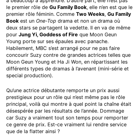
a beaucoup à apprendre. D’autre part, elle n’est pas
le premier rôle de
Gu Family Book
, elle n’en est que le
premier rôle féminin. Comme
Two Weeks
,
Gu Family
Book
est un
One-Top
drama et non un drama où
deux stars se partagent la vedette. Il en va de même
pour
Jung Yi, Goddess of Fire
que Moon Geun
Young porte sur ses épaules avec panache.
Habilement, MBC s’est arrangé pour ne pas faire
concourir Suzy contre de grandes actrices telles que
Moon Geun Young et Ha Ji Won, en répartissant les
différents types de dramas à l’avenant (mini-série et
special production).
Qu’une actrice débutante remporte un prix aussi
prestigieux pour un rôle qui n’est même pas le rôle
principal, voilà qui montre à quel point la chaîne était
désespérée par les résultats de l’année. Dommage
car Suzy a vraiment tout son temps pour remporter
ce genre de prix. Est-ce vraiment lui rendre service
que de la flatter ainsi ?