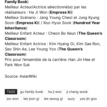
Family Book
)
Meilleur Acteur/Actrice sélectionné(e) par les
réalisateurs : Ha Ji Won (
Empress Ki
)
Meilleur Scénario : Jang Young Cheol et Jung Kyung
Soon (
Empress Ki
) / Koo Hyun Sook (
Hundred Year
Inheritance
)
Meilleur Enfant Acteur : Cheon Bo Keun (
The Queen’s
Classroom
)
Meilleur Enfant Actrice : Kim Hyang Gi, Kim Sae Ron,
Seo Shin Ae, Lee Young Yoo (
The Queen’s
Classroom
)
Prix pour l’ensemble de la carrière: Han Jin Hee et
Park Won Suk
Source: AsianWiki
TAGS
gu family book
ha ji won
ji chang wook
joo won
lee joon gi
lee seung gi
suzy
yeo jin goo