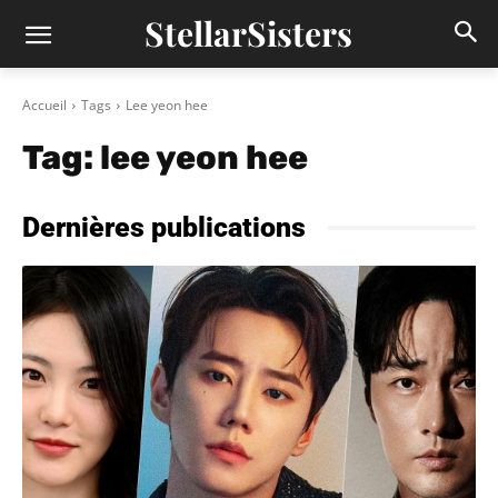
StellarSisters
Accueil
Tags
Lee yeon hee
Tag:
lee yeon hee
Dernières publications