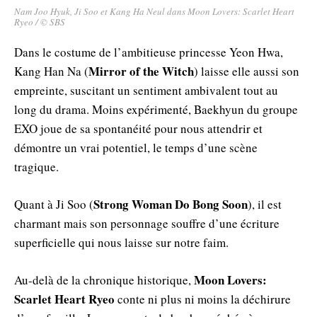
Nam Joo Hyuk, Ji Soo et Kang Ha Neul dans Moon Lovers: Scarlet Heart
Ryeo / © SBS
Dans le costume de l’ambitieuse princesse Yeon Hwa,
Mirror of the Witch
Kang Han Na (
) laisse elle aussi son
empreinte, suscitant un sentiment ambivalent tout au
long du drama. Moins expérimenté, Baekhyun du groupe
EXO joue de sa spontanéité pour nous attendrir et
démontre un vrai potentiel, le temps d’une scène
tragique.
Strong Woman Do Bong Soon
Quant à Ji Soo (
), il est
charmant mais son personnage souffre d’une écriture
superficielle qui nous laisse sur notre faim.
Moon Lovers:
Au-delà de la chronique historique,
Scarlet Heart Ryeo
conte ni plus ni moins la déchirure