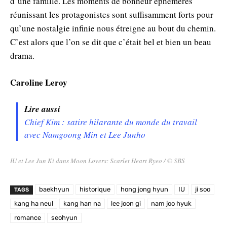
d’une famille. Les moments de bonheur éphémères
réunissant les protagonistes sont suffisamment forts pour
qu’une nostalgie infinie nous étreigne au bout du chemin.
C’est alors que l’on se dit que c’était bel et bien un beau
drama.
Caroline Leroy
Lire aussi
Chief Kim : satire hilarante du monde du travail
avec Namgoong Min et Lee Junho
IU et Lee Jun Ki dans Moon Lovers: Scarlet Heart Ryeo / © SBS
baekhyun
historique
hong jong hyun
IU
ji soo
TAGS
kang ha neul
kang han na
lee joon gi
nam joo hyuk
romance
seohyun