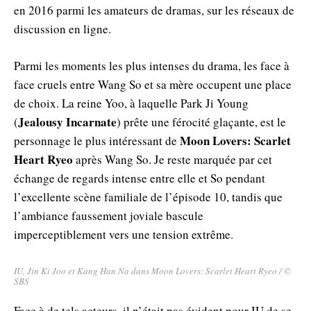
en 2016 parmi les amateurs de dramas, sur les réseaux de
discussion en ligne.
Parmi les moments les plus intenses du drama, les face à
face cruels entre Wang So et sa mère occupent une place
de choix. La reine Yoo, à laquelle Park Ji Young
Jealousy Incarnate
(
) prête une férocité glaçante, est le
Moon Lovers: Scarlet
personnage le plus intéressant de
Heart Ryeo
après Wang So. Je reste marquée par cet
échange de regards intense entre elle et So pendant
l’excellente scène familiale de l’épisode 10, tandis que
l’ambiance faussement joviale bascule
imperceptiblement vers une tension extrême.
IU, Jin Ki Joo et Kang Han Na dans Moon Lovers: Scarlet Heart Ryeo / ©
SBS
Face à de tels acteurs, il n’était pas évident pour IU de se