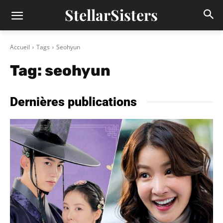
StellarSisters
Accueil
Tags
Seohyun
Tag:
seohyun
Dernières publications