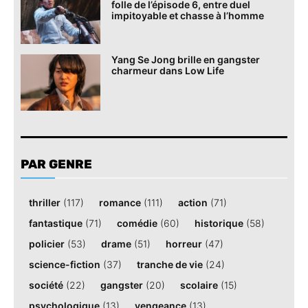
folle de l’épisode 6, entre duel
impitoyable et chasse à l’homme
Yang Se Jong brille en gangster
charmeur dans Low Life
PAR GENRE
thriller
(117)
romance
(111)
action
(71)
fantastique
(71)
comédie
(60)
historique
(58)
policier
(53)
drame
(51)
horreur
(47)
science-fiction
(37)
tranche de vie
(24)
société
(22)
gangster
(20)
scolaire
(15)
psychologique
(13)
vengeance
(13)