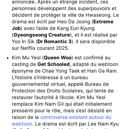
annoncée. Après un étrange incident, ces
personnes développent des superpouvoirs et
décident de protéger la ville de Hwaseong. Le
drama est écrit par Heo Da Joong (
Extreme
Job
) avec l’aide de Kang Eun Kyung
(
Gyeongseong Creature
), et il est réalisé par
Yoo In Sik (
Dr Romantic 3
). Il sera disponible
sur Netflix courant 2025.
Kim Mu Yeol (
Queen Woo
) est confirmé au
casting de
Get Schooled
, adapté du webtoon
éponyme de Chae Yong Taek et Han Ga Ram.
L’histoire s’intéresse à un bureau
gouvernemental virtuel, appelé Bureau de
Protection des Droits Scolaires, qui tente de
restaurer l’autorité à l’école. Kim Mu Yeol
remplace Kim Nam Gil qui était initialement
pressenti pour le rôle, mais s’est désisté en
raison de la
controverse existant autour du
webtoon
. Le drama est écrit par Lee Nam Kyu