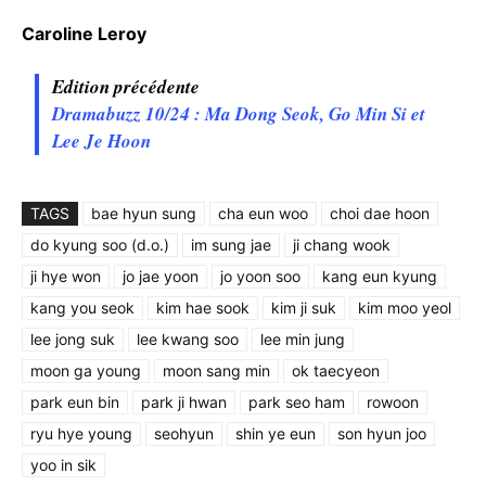
Caroline Leroy
Edition précédente
Dramabuzz 10/24 : Ma Dong Seok, Go Min Si et
Lee Je Hoon
TAGS
bae hyun sung
cha eun woo
choi dae hoon
do kyung soo (d.o.)
im sung jae
ji chang wook
ji hye won
jo jae yoon
jo yoon soo
kang eun kyung
kang you seok
kim hae sook
kim ji suk
kim moo yeol
lee jong suk
lee kwang soo
lee min jung
moon ga young
moon sang min
ok taecyeon
park eun bin
park ji hwan
park seo ham
rowoon
ryu hye young
seohyun
shin ye eun
son hyun joo
yoo in sik