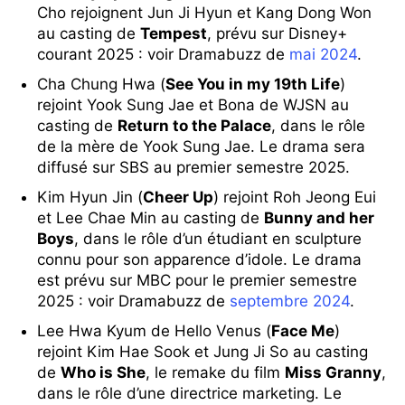
Cho rejoignent Jun Ji Hyun et Kang Dong Won
au casting de
Tempest
, prévu sur Disney+
courant 2025 : voir Dramabuzz de
mai 2024
.
Cha Chung Hwa (
See You in my 19th Life
)
rejoint Yook Sung Jae et Bona de WJSN au
casting de
Return to the Palace
, dans le rôle
de la mère de Yook Sung Jae. Le drama sera
diffusé sur SBS au premier semestre 2025.
Kim Hyun Jin (
Cheer Up
) rejoint Roh Jeong Eui
et Lee Chae Min au casting de
Bunny and her
Boys
, dans le rôle d’un étudiant en sculpture
connu pour son apparence d’idole. Le drama
est prévu sur MBC pour le premier semestre
2025 : voir Dramabuzz de
septembre 2024
.
Lee Hwa Kyum de Hello Venus (
Face Me
)
rejoint Kim Hae Sook et Jung Ji So au casting
de
Who is She
, le remake du film
Miss Granny
,
dans le rôle d’une directrice marketing. Le