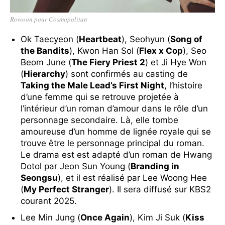
Rowoon pour Cosmopolitan
Ok Taecyeon (
Heartbeat
), Seohyun (
Song of
the Bandits
), Kwon Han Sol (
Flex x Cop
), Seo
Beom June (
The Fiery Priest 2
) et Ji Hye Won
(
Hierarchy
) sont confirmés au casting de
Taking the Male Lead’s First Night
, l’histoire
d’une femme qui se retrouve projetée à
l’intérieur d’un roman d’amour dans le rôle d’un
personnage secondaire. Là, elle tombe
amoureuse d’un homme de lignée royale qui se
trouve être le personnage principal du roman.
Le drama est est adapté d’un roman de Hwang
Dotol par Jeon Sun Young (
Branding in
Seongsu
), et il est réalisé par Lee Woong Hee
(
My Perfect Stranger
). Il sera diffusé sur KBS2
courant 2025.
Lee Min Jung (
Once Again
), Kim Ji Suk (
Kiss