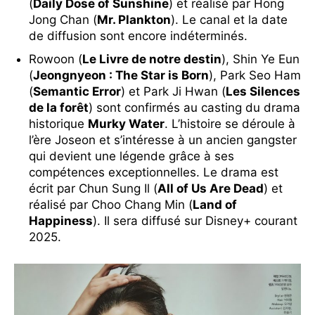
(
Daily Dose of Sunshine
) et réalisé par Hong
Jong Chan (
Mr. Plankton
). Le canal et la date
de diffusion sont encore indéterminés.
Rowoon (
Le Livre de notre destin
), Shin Ye Eun
(
Jeongnyeon : The Star is Born
), Park Seo Ham
(
Semantic Error
) et Park Ji Hwan (
Les Silences
de la forêt
) sont confirmés au casting du drama
historique
Murky Water
. L’histoire se déroule à
l’ère Joseon et s’intéresse à un ancien gangster
qui devient une légende grâce à ses
compétences exceptionnelles. Le drama est
écrit par Chun Sung Il (
All of Us Are Dead
) et
réalisé par Choo Chang Min (
Land of
Happiness
). Il sera diffusé sur Disney+ courant
2025.