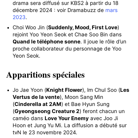
drama sera diffusé sur KBS2 à partir du 18
décembre 2024 : voir Dramabuzz de
mars
2023
.
Choi Woo Jin (
Suddenly, Mood, First Love
)
rejoint Yoo Yeon Seok et Chae Soo Bin dans
Quand le téléphone sonne
. Il joue le rôle d’un
proche collaborateur du personnage de Yoo
Yeon Seok.
Apparitions spéciales
Jo Jae Yoon (
Knight Flower
), Im Chul Soo (
Les
Vertus de la vente
), Moon Sang Min
(
Cinderella at 2AM
) et Bae Hyun Sung
(
Gyeongseong Creature 2
) feront chacun un
caméo dans
Love Your Enemy
avec Joo Ji
Hoon et Jung Yu Mi. La diffusion a débuté sur
tvN le 23 novembre 2024.