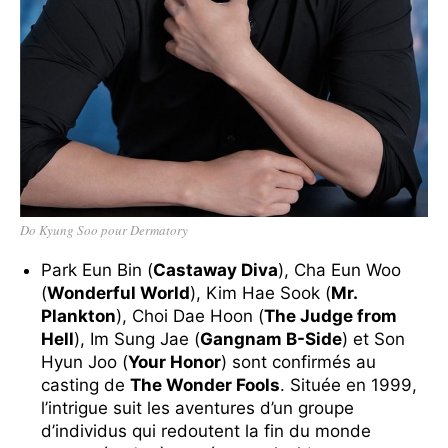
Do Kyung Soo pour Dermatory
Park Eun Bin (
Castaway Diva
), Cha Eun Woo
(
Wonderful World
), Kim Hae Sook (
Mr.
Plankton
), Choi Dae Hoon (
The Judge from
Hell
), Im Sung Jae (
Gangnam B-Side
) et Son
Hyun Joo (
Your Honor
) sont confirmés au
casting de
The Wonder Fools
. Située en 1999,
l’intrigue suit les aventures d’un groupe
d’individus qui redoutent la fin du monde