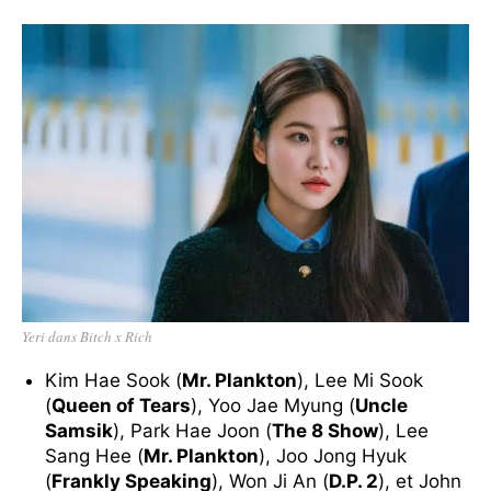
Yeri dans Bitch x Rich
Kim Hae Sook (
Mr. Plankton
), Lee Mi Sook
(
Queen of Tears
), Yoo Jae Myung (
Uncle
Samsik
), Park Hae Joon (
The 8 Show
), Lee
Sang Hee (
Mr. Plankton
), Joo Jong Hyuk
(
Frankly Speaking
), Won Ji An (
D.P. 2
), et John