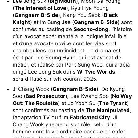
Lee Jong Suk (
Big Mouth
), Moon Ga Young
(
The Interest of Love
), Ryu Hye Young
(
Gangnam B-Side
), Kang You Seok (
Black
Knight
) et Im Sung Jae (
Gangnam B-Side
) sont
confirmés au casting de
Seocho-dong
, l’histoire
d’un avocat expérimenté à la logique infaillible
et d’une avocate novice dont les vies sont
chamboulées par un incident. Le drama est
écrit par Lee Seung Hyun, qui est avocat de
métier, et réalisé par Park Sung Woo, qui a déjà
dirigé Lee Jong Suk dans
W: Two Worlds
. Il
sera diffusé sur tvN courant 2025.
Ji Chang Wook (
Gangnam B-Side
), Do Kyung
Soo (
Bad Prosecutor
), Lee Kwang Soo (
No Way
Out: The Roulette
) et Jo Yoon Su (
The Tyrant
)
sont confirmés au casting de
The Manipulated
,
l’adaptation TV du film
Fabricated City
. Ji
Chang Wook y reprend son rôle, celui d’un
homme dont la vie ordinaire bascule en enfer