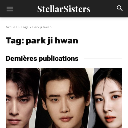
StellarSisters
Accueil
Tags
Park ji hwan
Tag:
park ji hwan
Dernières publications